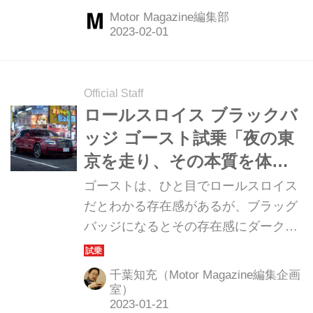
に定義したBMWの新型7シリーズであ
Motor Magazine編集部
ろう。（Motor Magazine2023年2月号
より）
Official Staff
ロールスロイス ブラックバ
ッジ ゴースト試乗「夜の東
京を走り、その本質を体験
した」
ゴーストは、ひと目でロールスロイス
だとわかる存在感があるが、ブラッグ
バッジになるとその存在感にダークな
美しさが加わっている。（Motor
Magazine2023年2月号より）
千葉知充（Motor Magazine編集企画
室）