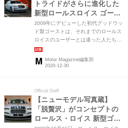
トライドがさらに進化した
新型ロールスロイス ゴース
トの乗り心地を日光で確認
2009年にデビューした初代グッドウッ
ド製ゴーストは、それまでのロールス
ロイスのユーザーとは違った人たちに
も受け入れられて、10年間の生産期間
において、116年のロールスロイスの
Motor Magazine編集部
歴史上でもっとも販売台数の多いクル
マとなった。そんなゴーストの新型は
どのような進化を遂げたのか。
（Motor Magazine2021年2月号より）
Official Staff
【ニューモデル写真蔵】
「脱贅沢」がコンセプトの
ロールス・ロイス 新型ゴー
ストがゴージャスに登場