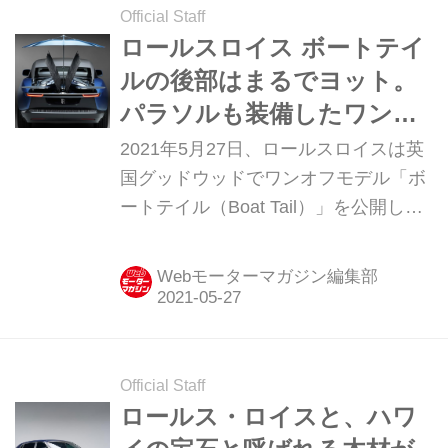
Official Staff
Magazine2023年2月号より）
ロールスロイス ボートテイ
ルの後部はまるでヨット。
パラソルも装備したワンオ
フモデル
2021年5月27日、ロールスロイスは英
国グッドウッドでワンオフモデル「ボ
ートテイル（Boat Tail）」を公開し
た。ロールスロイスといえば顧客の要
望に応える「ビスポーク」部門が有名
Webモーターマガジン編集部
だが、このモデルはその枠を超えた新
しい「コーチビルド」部門のビジネス
で、将来のロールスロイスのポートフ
ォリオとしても大きな注目を集める。
Official Staff
ロールス・ロイスと、ハワ