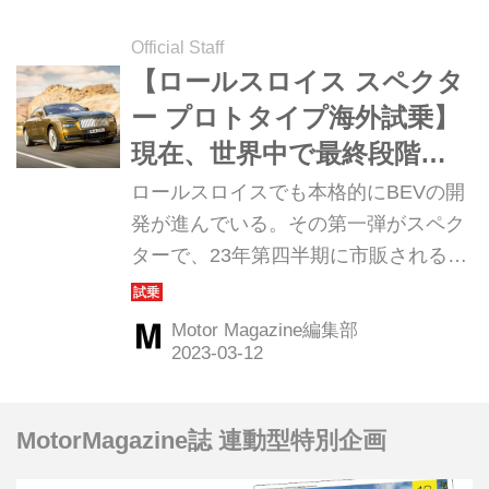
り）
Official Staff
【ロールスロイス スペクタ
ー プロトタイプ海外試乗】
現在、世界中で最終段階の
ロードテストが進行中
ロールスロイスでも本格的にBEVの開
発が進んでいる。その第一弾がスペク
ターで、23年第四半期に市販される。
（Motor Magazine2023年4月号より）
Motor Magazine編集部
MotorMagazine誌 連動型特別企画