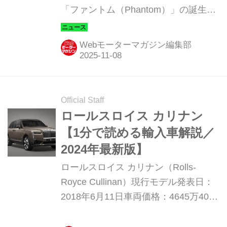
「ファントム（Phantom）」の誕生
100周年を祝して、ビスポーク・クラ
フツマンシップに焦点を当てた特別イ
Webモーターマガジン編集部
ベント「BESPOKE EXPRESSIONS -
ファントム100周年を祝して」が東
京・麻布台ヒルズアリーナで開催され
ている。このイベントには事前参加申
Official Staff
請（コーンズ・モータース公式サイト
ロールスロイス カリナン
より）が必要となっている。
【1分で読める輸入車解説／
2024年最新版】
ロールスロイス カリナン（Rolls-
Royce Cullinan）現行モデル発表日：
2018年6月11日車両価格：4645万4040
円〜5415万4040円