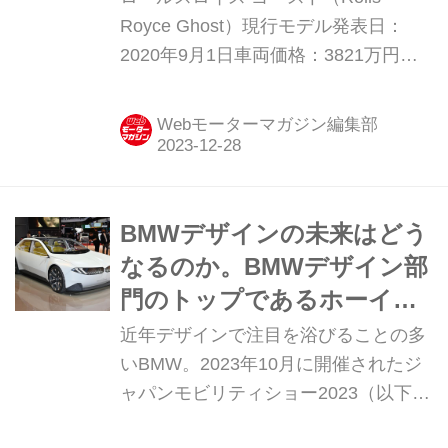
Royce Ghost）現行モデル発表日：
2020年9月1日車両価格：3821万円〜
4426万円
Webモーターマガジン編集部
BMWデザインの未来はどう
なるのか。BMWデザイン部
門のトップであるホーイド
ンク氏に訊いた！
近年デザインで注目を浴びることの多
いBMW。2023年10月に開催されたジ
ャパンモビリティショー2023（以下、
JMS）では、今後のBMWデザインの