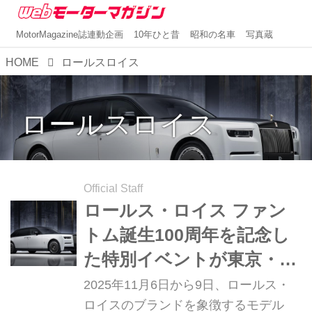
MotorMagazine誌連動企画
10年ひと昔
昭和の名車
写真蔵
HOME
ロールスロイス
ロールスロイス
Official Staff
ロールス・ロイス ファン
トム誕生100周年を記念し
た特別イベントが東京・麻
布台で開催、ファントム・
2025年11月6日から9日、ロールス・
センテナリーを日本初公開
ロイスのブランドを象徴するモデル