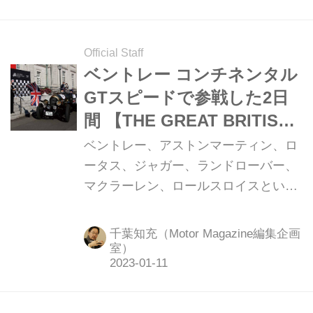
Official Staff
ベントレー コンチネンタル
GTスピードで参戦した2日
間 【THE GREAT BRITISH
RALLY 参戦レポート】
ベントレー、アストンマーティン、ロ
ータス、ジャガー、ランドローバー、
マクラーレン、ロールスロイスといっ
た英国車70台が参戦したTHE GREAT
BRITISH RALLY in 東京が2日間にわた
千葉知充（Motor Magazine編集企画
り開催された。超貴重な戦前の英国車
室）
も多く、スタート地点となる英国大使
館に集まり、愉しく素晴らしく華やか
で豪華な2日間が始まった。（Motor