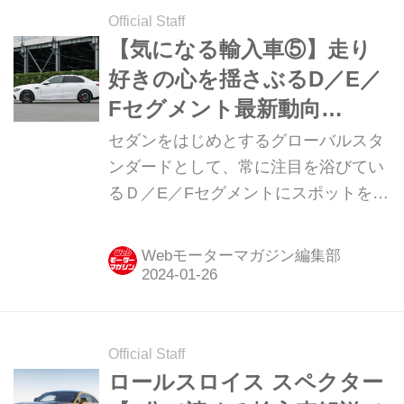
Official Staff
【気になる輸入車⑤】走り
好きの心を揺さぶるD／E／
Fセグメント最新動向
2024「セダンは踊るよいつ
セダンをはじめとするグローバルスタ
までも」
ンダードとして、常に注目を浴びてい
るＤ／E／Fセグメントにスポットを当
てる。「今」の時代を象徴する新機軸
が誕生し続けてきたカテゴリーだけ
Webモーターマガジン編集部
に、それぞれのメーカーごとの個性も
また、際立っている。（Motor
Magazine2024年2月号より）
Official Staff
ロールスロイス スペクター