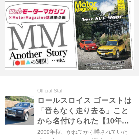
Official Staff
ロールスロイス ゴーストは
「音もなく走り去る」こと
から名付けられた【10年ひ
と昔の新車】
2009年秋、かねてから噂されていた