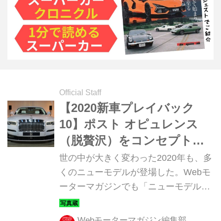
Official Staff
【2020新車プレイバック
10】ポスト オピュレンス
（脱贅沢）をコンセプトに
した「新型ロールス・ロイ
世の中が大きく変わった2020年も、多
ス ゴースト」
くのニューモデルが登場した。Webモ
ーターマガジンでも「ニューモデル写
真蔵」で紹介したモデルから、人気の
あった（閲覧数の多かった）10台を年
Webモーターマガジン編集部