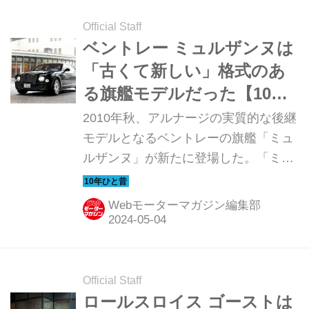
Official Staff
ベントレー ミュルザンヌは
「古くて新しい」格式のあ
る旗艦モデルだった【10年
ひと昔の新車】
2010年秋、アルナージの実質的な後継
モデルとなるベントレーの旗艦「ミュ
ルザンヌ」が新たに登場した。「ミュ
ルザンヌ」という名はベントレーの情
熱を象徴するとして、ル・マン24時間
Webモーターマガジン編集部
が行われるサルテサーキットのコーナ
ーにちなんでつけられた。はたして
「ミュルザンヌ」とはどんなモデルだ
ったのか。Motor Magazine誌は上陸間
Official Staff
もなく試乗テストを行っているので、
ロールスロイス ゴーストは