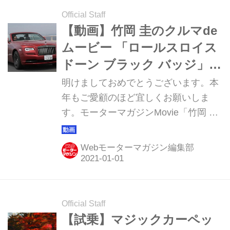
ーペなどを連綿と生産、優れたドライ
Official Staff
バビリティを大きな特徴してきたブラ
【動画】竹岡 圭のクルマde
ンドでもある。今回はスイスとの国境
ムービー 「ロールスロイス
に近いフランスのリゾート地で行われ
ドーン ブラック バッジ」
た国際試乗会の模様を振り返ってみよ
（2019年6月放映）
明けましておめでとうございます。本
う。（以下の試乗記は、Motor
年もご愛顧のほど宜しくお願いしま
Magazine 2008年9月号より）
す。モーターマガジンMovie「竹岡 圭
の今日もクルマと」（チャンネル登録
14万人超）コレクション新年第一弾
Webモーターマガジン編集部
は、究極の官能美で乗る者を魅了す
る、ロールスロイス ドーン ブラック
バッジの登場です。（2017年6月追
加）
Official Staff
【試乗】マジックカーペッ