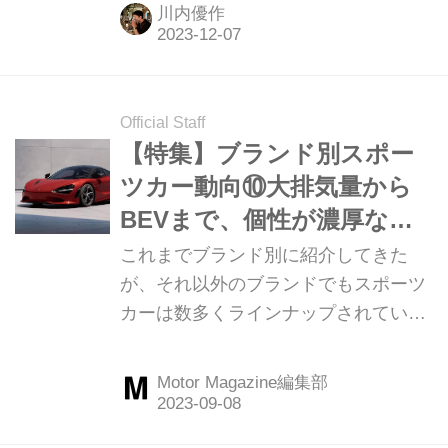
未来を示す「ビジョン ノイエ クラッ
川内優作
セ」がお披露目されました。今回そん
な未来のBMWについて、BMWグルー
プのデザイン部門を指揮するエイドリ
アン・ファン・ホーイドンク氏にイン
Official Staff
タビュー。そこではデザインの今後の
【特集】ブランド別スポー
方向性についてや、どのようにしてデ
ツカー動向⑩大排気量から
ザインを生み出すかなど実に興味深い
BEVまで、個性が濃厚なス
話が飛び出しました。（聞き手：MM
ポーツモデルが登場
これまでブランド別に紹介してきた
編集部 川内優作、写真：井上雅行）
が、それ以外のブランドでもスポーツ
カーは数多くラインナップされてい
る。それは次世代スポーツカーを目指
すBEV（電気自動車）や、大排気量の
Motor Magazine編集部
エンジンを搭載するモデルまで幅広
い。（Motor Magazine2023年9月号よ