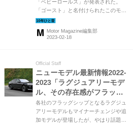
「ベビーロールス」が発表された。
「ゴースト」と名付けられたこのモデ
ルは、エンジンもシャシもファントム
とは異なる、まったくのニューモデル
Motor Magazine編集部
だった。ここではアメリカ西海岸で行
われた国際試乗会の模様を振り返って
みよう。（以下の試乗記は、Motor
Magazine 2010年4月号より）
Official Staff
ニューモデル最新情報2022-
2023「ラグジュアリーモデ
ル、その存在感がフラッグ
シップの証」
各社のフラッグシップとなるラグジュ
アリーモデルもマイナーチェンジや追
加モデルが登場したが、やはり話題の
中心となるのはラグジュアリーを新た