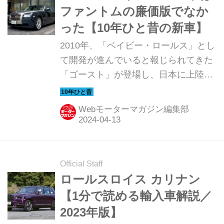
今回はその時の模様を振り返ってみよ
ファントムの廉価版でなか
う。（以下の試乗記は、Motor
った【10年ひと昔の新車】
Magazine 2010年12月号より）
2010年、「ベイビー・ロールス」とし
て開発が進んでいると報じられてきた
「ゴースト」が登場し、日本に上陸し
た。噂どおりボディサイズはファント
ムよりひと回り小さいが、V12エンジ
Webモーターマガジン編集部
ンにはターボが装着されて570psを誇
っていた。さて、初代ゴーストとはい
ったいどんなモデルだったのか。
Motor Magazine誌は上陸間もなく試乗
Official Staff
テストを行っているので、その時の模
ロールスロイス カリナン
様を振り返ってみよう。（以下の試乗
【1分で読める輸入車解説／
記は、Motor Magazine 2010年12月号
2023年版】
より）