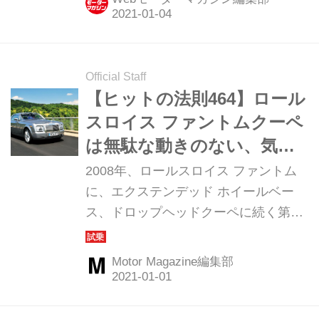
末年始スペシャルとしてプレイバッ
ク。栄えある第1位は「新型ロール
ス・ロイス ゴースト」だった。
Official Staff
【ヒットの法則464】ロール
スロイス ファントムクーペ
は無駄な動きのない、気品
あふれる走りを見せていた
2008年、ロールスロイス ファントム
に、エクステンデッド ホイールベー
ス、ドロップヘッドクーペに続く第4
のモデル「ファントム クーぺ」が登場
した。ロールスロイスはショーファー
Motor Magazine編集部
ドリブンカーと考えられがちだが、実
は1920年代からドライバーズカーの代
名詞であるクーペやドロップヘッドク