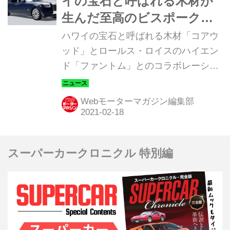
イの宝石と呼ばれる木材が
生んだ至高のビスポーク
「コアウッド ファントム」
ハワイの宝石と呼ばれる木材「コアウ
ッド」とロールス・ロイスのハイエン
ド「ファントム」とのコラボレーショ
ンが、これまでにないロールス・ロイ
スの世界を創り出した。
Webモーターマガジン編集部
スーパーカークロニクル 特別編