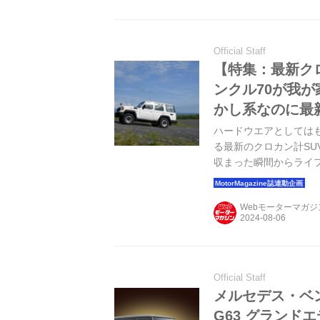
Official Staff
【特集：最新ク
ンクル70が我
かし系なのに最
ハードウエアとしては
る最新のクロカン計S
収まった瞬間からライ
ーム」でひとくくりにで
（MotorMagazine
Webモーターマガ
Official Staff
メルセデス・ベ
G63 グランド