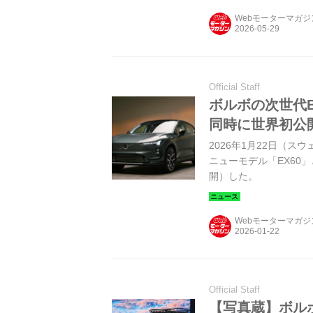
Webモーターマガ
Official Staff
ボルボの次世代B
同時に世界初公開
2026年1月22日（
ニューモデル「EX60
開）した。
Webモーターマガ
Official Staff
【写真蔵】ボル