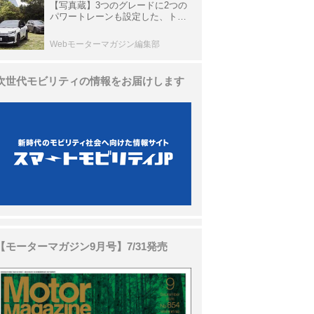
【写真蔵】3つのグレードに2つの
パワートレーンも設定した、トヨ
タ 新型「RAV4」
Webモーターマガジン編集部
次世代モビリティの情報をお届けします
【モーターマガジン9月号】7/31発売