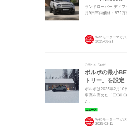
ランドローバー ディフェン
月9日車両価格：872万
Webモーターマガ
Official Staff
ボルボの最小BE
トリー」を設定
ボルボは2025年2月1
車高を高めた「EX30 C
た。
Webモーターマガ