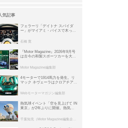
人気記事
フェラーリ「デイトナ スパイダ
ー」がマイアミ・バイスで木っ端
みじんになった後「テスタロッ
サ」に化けた理由
石橋 寛
『Motor Magazine』2026年9月号
は古今の和製スポーツカーを大特
集。欧州スポーツ＆スーパーカー
情報も満載
Motor Magazine編集部
4モーターで1914馬力を発生。リ
マック ネヴェーラはクロアチア発
のハイパーBEV【スーパーカーク
ロニクル・完全版／115】
Webモーターマガジン編集部
熱気球イベント「空を見上げて IN
東京」が2年ぶりに開催。熱気球
体験搭乗会や模型飛行機づくり教
室などのコンテンツも
千葉知充（Motor Magazine編集企画室）