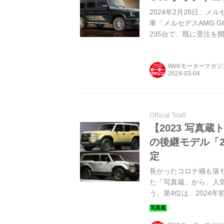
2024年2月28日、
車「メルセデスAMG G6
235台で、既に受注を
Webモーターマガ
Official Staff
【2023 写真
の後継モデル「2
定
長かったコロナ禍も落ち着
た「写真蔵」から、人
う。第4位は、2024
「250シリーズ」だ。（