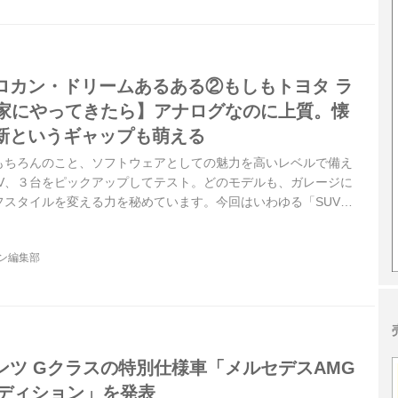
ロカン・ドリームあるある②もしもトヨタ ラ
が家にやってきたら】アナログなのに上質。懐
新というギャップも萌える
もちろんのこと、ソフトウェアとしての魅力を高いレベルで備え
UV、３台をピックアップしてテスト。どのモデルも、ガレージに
フスタイルを変える力を秘めています。今回はいわゆる「SUVブ
きそうにないトヨタ ランドクルーザー70をご紹介。
8月号より再構成）
ジン編集部
ンツ Gクラスの特別仕様車「メルセデスAMG
エディション」を発表