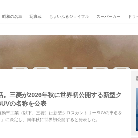
昭和の名車
写真蔵
ちょいふるジョイフル
スーパーカー
ドラ
活。三菱が2026年秋に世界初公開する新型ク
SUVの名称を公表
三菱自動車工業（以下、三菱）は新型クロスカントリーSUVの車名を
O）」に決定し、同年秋に世界初公開すると発表した。