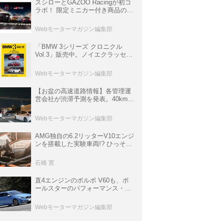
スシローとGAZOO Racingが初コ
ラボ！ 限定ミニカー付き商品の
他、富士スピードウェイのイベン
ト体験があたる抽選企画などを展
Webモーターマガジン編集部
開
「BMW 3シリーズ クロニクル
Vol.3」販売中。ノイエクラッセか
ら3シリーズへ、誕生50周年記念
ムック
Webモーターマガジン編集部
【お盆の高速道路情報】各管理運
営会社が渋滞予測を発表。40km以
上の渋滞を予測されている道が複
数ある
Webモーターマガジン編集部
AMG独自の6.2リッターV10エンジ
ンを搭載した実験車両!? ひっそり
生き残っていた「CLK DTM AMG
P900 プロトタイプ」とは
石橋 寛
直4エンジンのボルボ V60も、ポ
ールスターのパフォーマンス・パ
ッケージでパワーアップ【10年ひ
と昔の新車】
Webモーターマガジン編集部