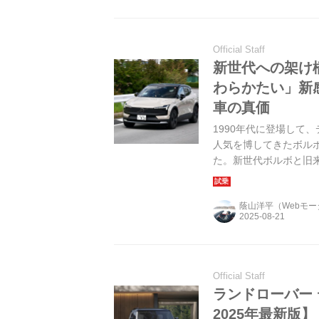
Official Staff
新世代への架け橋
わらかたい」新
車の真価
1990年代に登場して
人気を博してきたボル
た。新世代ボルボと旧
てきた。（写真：佐藤
蔭山洋平（Webモ
Official Staff
ランドローバー
2025年最新版】