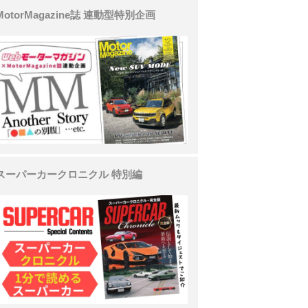
MotorMagazine誌 連動型特別企画
スーパーカークロニクル 特別編