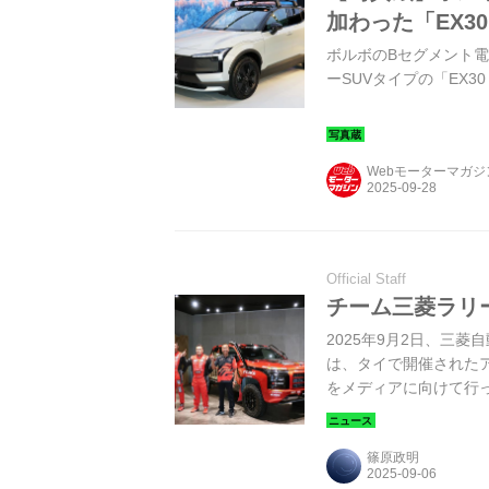
加わった「EX3
ボルボのBセグメント電
ーSUVタイプの「EX
Webモーターマガ
Official Staff
チーム三菱ラリー
2025年9月2日、三
は、タイで開催されたア
をメディアに向けて行
篠原政明