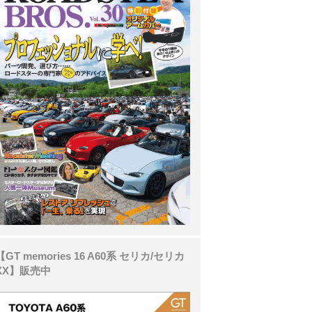
【GT memories 16 A60系 セリカ/セリカ
XX】販売中