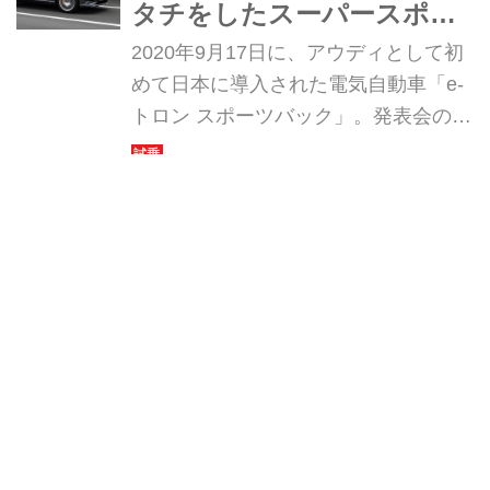
タチをしたスーパースポー
ツカーか!?
2020年9月17日に、アウディとして初
めて日本に導入された電気自動車「e-
トロン スポーツバック」。発表会の
後、チョイ乗りだが試乗する機会を得
たので、ショートインプレッションを
篠原政明
お届けしよう。
人気記事
『Motor Magazine』2026年9月号は古
今の和製スポーツカーを大特集。欧州
スポーツ＆スーパーカー情報も満載
Motor Magazine編集部
フェラーリ「デイトナ スパイダー」が