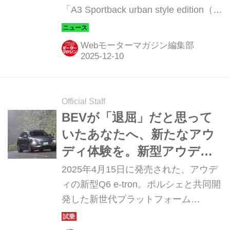
「A3 Sportback urban style edition（エ
ースリー スポーツバック アーバンス
タイルエディション）」を発表した。
Webモーターマガジン編集部
人気オプションを戦略的に組み合わ
せ、上質でアーバンな世界観を表現し
たモデルで、スポーティかつ洗練され
た装備を凝縮した内容が特徴だ。
Official Staff
BEVが「退屈」だと思って
いたあなたへ、新たなアウ
ディ体験を。新型アウディ
Q6 e-tronが描く「プレミア
2025年4月15日に発売された、アウデ
ムBEVの完成形」【試乗】
ィの新型Q6 e-tron。ポルシェと共同開
発した新世代プラットフォーム
「PPE（プレミアム・プラットフォー
ム・エレクトリック）」を採用し、走