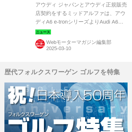
にて3月13日～4月15日の期
アウディ ジャパンとアウディ正規販売
間限定で先行展示
店契約をするミッドアルファは、アウ
ディA6 e-tronシリーズよりAudi A6
Sportback e-tron quattro（欧州仕様
車）の先行展示を3月13日から4月15日
Webモーターマガジン編集部
までの期間限定で行うことを発表し
た。
歴代フォルクスワーゲン ゴルフを特集