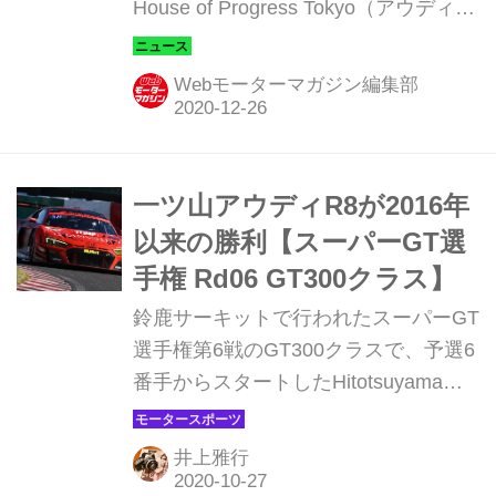
House of Progress Tokyo（アウディ
ハウス オブ プログレス トウキョ
ウ）」を5月末までの期間限定でオー
Webモーターマガジン編集部
プンすると発表した。
一ツ山アウディR8が2016年
以来の勝利【スーパーGT選
手権 Rd06 GT300クラス】
鈴鹿サーキットで行われたスーパーGT
選手権第6戦のGT300クラスで、予選6
番手からスタートしたHitotsuyama
Audi R8 LMSが勝利。2012年からアウ
ディR8で参戦を続ける同チームにとっ
井上雅行
て2016年第3戦以来の優勝となった。