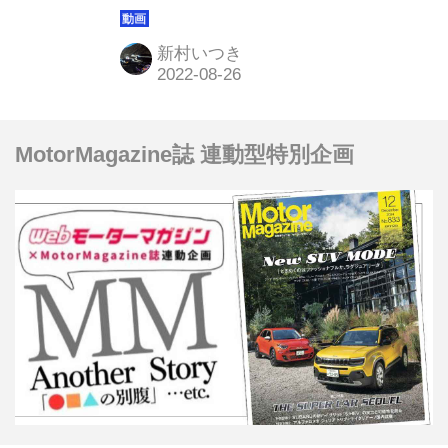
て現行のパワーユニットレギュレーシ
ョンが改定されることから、かねてよ
新村いつき
り参戦の噂はあった。それがベルギー
GPが開催されているスパ ・フランコ
ルシャンサーキットで行われた記者会
MotorMagazine誌 連動型特別企画
見で、いよいよ正式に「決意表明」さ
れたのだ。