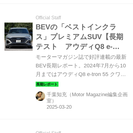
Official Staff
BEVの「ベストインクラ
ス」プレミアムSUV【長期
テスト アウディQ8 e-
tron55 クワトロ Sライン編
モーターマガジン誌で好評連載の最新
③】
BEV長期レポート。2024年7月から10
月まではアウディQ8 e-tron 55 クワト
ロ Sライン を2モデルテストした。前
半2回のスポーツバック e-tronに続
千葉知充（Motor Magazine編集企画
き、後半2回はe-tronをお届けする。
室）