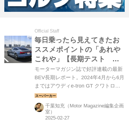
Official Staff
毎日乗ったら見えてきたお
ススメポイントの「あれや
これや」【長期テスト ア
ウディe-tron GT クワトロ
モーターマガジン誌で好評連載の最新
編②】
BEV長期レポート。2024年4月から6月
まではアウディe-tron GT クワトロを
テストした。全3回に渡ってお届けす
る。今回はその2。日常的に乗ってい
千葉知充（Motor Magazine編集企画
る中で見えてきた、魅力をかいつまん
室）
でご紹介しよう。