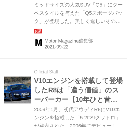
ミッドサイズの人気SUV「Q5」にクー
ペスタイルを与えた「Q5スポーツバッ
ク」が登場した。美しく逞しいそのボ
ディには、SUVに求められる実用性も
妥協することなく詰め込まれている。
Motor Magazine編集部
Official Staff
V10エンジンを搭載して登場
したR8は「違う価値」のス
ーパーカー【10年ひと昔の
新車】
2009年1月、初代アウディR8にV10エ
ンジンを搭載した「5.2FSIクワトロ」
が発表された。2006年にデビューした