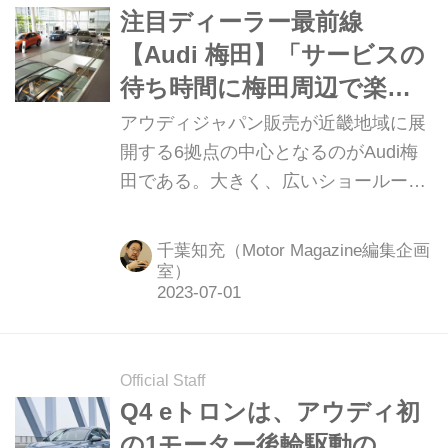
注目ディーラー最前線
【Audi 梅田】「サービスの
待ち時間に梅田周辺で楽し
めるのも、この立地のメリ
アウディジャパン販売が近畿地域に展
ットです」
開する6拠点の中心となるのがAudi梅
田である。大きく、広いショールーム
は、アウディの世界観が体験できると
いうテーマで作られている。今回はこ
千葉知充（Motor Magazine編集企画
この谷口店長と網セールス担当リーダ
室）
ーに話を伺った。（Motor
Magazine2023年7月号より）
Official Staff
Q4 eトロンは、アウディ初
の1モーター後輪駆動の