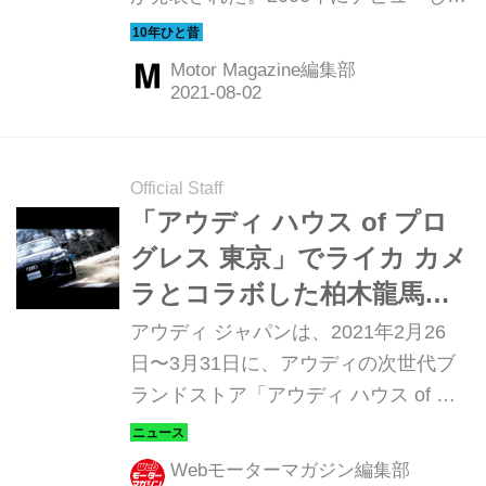
R8はアウディ初の市販ミッドシップス
ーパースポーツカーとして大きな注目
Motor Magazine編集部
を集めたが、V8エンジンのみの設定
で、V10エンジンの搭載モデルの登場
が待たれていた。常に新しい「違う価
値」を見せてくれるアウディ、ここで
Official Staff
どんな魅力を見せてくれたのか。ここ
「アウディ ハウス of プロ
では国際試乗会からのレポートを振り
グレス 東京」でライカ カメ
返ってみよう。（以下の試乗記は、
ラとコラボした柏木龍馬氏
Motor Magazine 2009年4月号より）
の作品展を開催
アウディ ジャパンは、2021年2月26
日〜3月31日に、アウディの次世代ブ
ランドストア「アウディ ハウス of プ
ログレス 東京」にて、プレミアム カ
メラブランドであるLeica（ライカ）と
Webモーターマガジン編集部