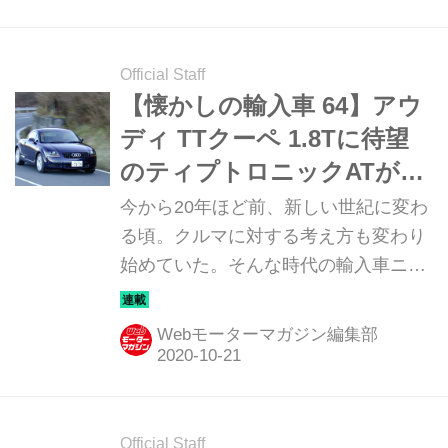
Official Staff
【懐かしの輸入車 64】アウ
ディ TTクーペ 1.8Tに待望
のティプトロニックATが設
定された
今から20年ほど前、新しい世紀に変わ
る頃。クルマに対する考え方も変わり
始めていた。そんな時代の輸入車ニュ
ーモデルのインプレッションを当時の
写真と記事で振り返ってみよう。今回
Webモーターマガジン編集部
は「アウディ TTクーペ」だ。
Official Staff