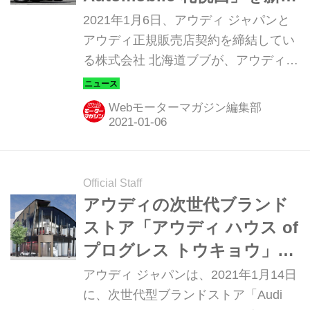
オープン
2021年1月6日、アウディ ジャパンと
アウディ正規販売店契約を締結してい
る株式会社 北海道ブブが、アウディ認
定中古車販売店の「Audi Approved
Automobile（以下、アウディ アプルー
Webモーターマガジン編集部
ブド オートモービル）札幌西」を新規
オープンし、1月7日より営業を開始す
る。（写真はすべてイメージです）
Official Staff
アウディの次世代ブランド
ストア「アウディ ハウス of
プログレス トウキョウ」が
2021年1月14日に青山にオー
アウディ ジャパンは、2021年1月14日
プン
に、次世代型ブランドストア「Audi