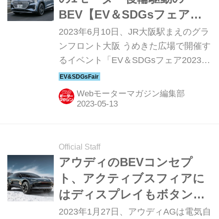
BEV【EV＆SDGsフェア
2023 in Osaka展示車紹介】
2023年6月10日、JR大阪駅まえのグラ
ンフロント大阪 うめきた広場で開催す
るイベント「EV＆SDGsフェア2023 in
Osaka」では、国産・輸入ブランドの
電動車15台を展示。本記事ではここで
Webモーターマガジン編集部
展示するモデル、電気自動車（BEV）
のアウディ Q4 eトロン（AUDI Q4 e-
tron）を紹介します。
Official Staff
アウディのBEVコンセプ
ト、アクティブスフィアに
はディスプレイもボタンも
ない。拡張現実で操作する
2023年1月27日、アウディAGは電気自