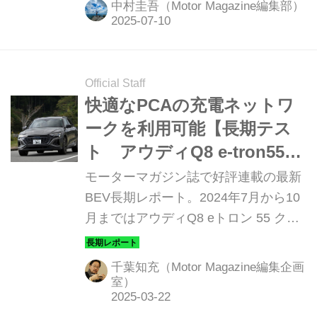
中村圭吾（Motor Magazine編集部）
り・航続距離・居住性のすべてを刷
新。日常使いはもちろん、長距離ドラ
イブや「移動中の体験」までも変えて
しまうBEVの理想形とも言えるプレミ
Official Staff
アムモデルがついに登場した。
快適なPCAの充電ネットワ
ークを利用可能【長期テス
ト アウディQ8 e-tron55
クワトロ Sライン編④】
モーターマガジン誌で好評連載の最新
BEV長期レポート。2024年7月から10
月まではアウディQ8 eトロン 55 クワ
トロ Sライン を2モデルテストした。
前半2回のスポーツバック e-tronに続
千葉知充（Motor Magazine編集企画
き、後半2回は、SUVタイプのe-tronを
室）
お届けする。