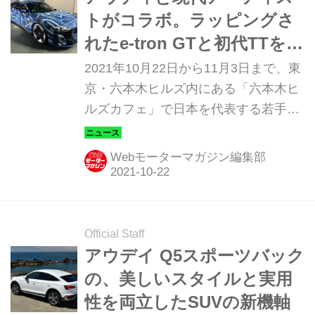
トがコラボ。ラッピングさ
れたe-tron GTと初代TTをア
ートギャラリーに展示
2021年10月22日から11月3日まで、東
京・六本木ヒルズ内にある「六本木ヒ
ルズカフェ」で日本を代表する若手現
代アーティスト10名の作品を展示、販
売する現代アートギャラリー
Webモーターマガジン編集部
「CADAN ROPPONGI presented by
Audi」が開催されている。ここには美
術作品だけでなく、コラボレーション
によって誕生したアウディ e-tron GT
Official Staff
も展示されている。
アウデイ Q5スポーツバック
の、美しいスタイルと実用
性を両立したSUVの新機軸