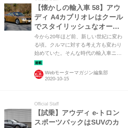
【懐かしの輸入車 58】アウ
ディ A4カブリオレはクール
でスタイリッシュなオープ
ンモデルだった
今から20年ほど前、新しい世紀に変わ
る頃。クルマに対する考え方も変わり
始めていた。そんな時代の輸入車ニュ
ーモデルのインプレッションを当時の
写真と記事で振り返ってみよう。今回
Webモーターマガジン編集部
は「アウディ A4カブリオレ」だ。
Official Staff
【試乗】アウディ e-トロン
スポーツバックはSUVのカ