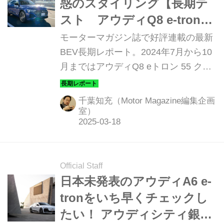
惑のスタイリング【長期テ
スト アウディQ8 e-tron55
クワトロ Sライン編①】
モーターマガジン誌で好評連載の最新
BEV長期レポート。2024年7月から10
月まではアウディQ8 eトロン 55 クワ
トロ Sライン を2モデルテストした。
前半2回はスポーツバックモデルをお
千葉知充（Motor Magazine編集企画
届けする。
室）
Official Staff
日本未発表のアウディA6 e-
tronをいち早くチェックし
たい！ アウディシティ銀座