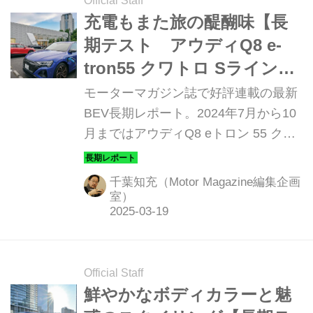
Official Staff
充電もまた旅の醍醐味【長
期テスト アウディQ8 e-
tron55 クワトロ Sライン編
②】
モーターマガジン誌で好評連載の最新
BEV長期レポート。2024年7月から10
月まではアウディQ8 eトロン 55 クワ
トロ Sライン を2モデルテストした。
前半2回はスポーツバックモデルをお
千葉知充（Motor Magazine編集企画
届けする。
室）
Official Staff
鮮やかなボディカラーと魅