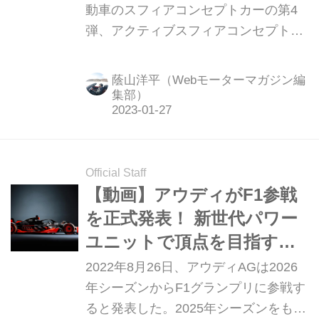
時代が到来するのか
動車のスフィアコンセプトカーの第4
弾、アクティブスフィアコンセプト
（Audi activeshere concept）を発表し
た。
蔭山洋平（Webモーターマガジン編
集部）
Official Staff
【動画】アウディがF1参戦
を正式発表！ 新世代パワー
ユニットで頂点を目指す。
ポルシェとレッドブルによ
2022年8月26日、アウディAGは2026
るタッグも注目ポイント
年シーズンからF1グランプリに参戦す
ると発表した。2025年シーズンをもっ