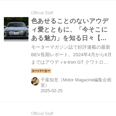
Official Staff
色あせることのないアウデ
ィ愛とともに、「今そこに
ある魅力」を知る日々【長
期テスト アウディe-tron
モーターマガジン誌で好評連載の最新
GT クワトロ編①】
BEV長期レポート。2024年4月から6月
まではアウディe-tron GT クワトロを
テストした。全3回に渡ってお届けす
る。
千葉知充（Motor Magazine編集企画
室）
Official Staff