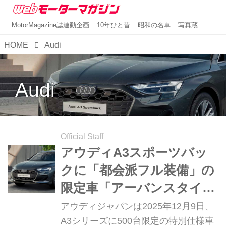
MotorMagazine誌連動企画
10年ひと昔
昭和の名車
写真蔵
HOME
Audi
Audi
Official Staff
アウディA3スポーツバッ
クに「都会派フル装備」の
限定車「アーバンスタイル
エディション」登場
アウディジャパンは2025年12月9日、
A3シリーズに500台限定の特別仕様車