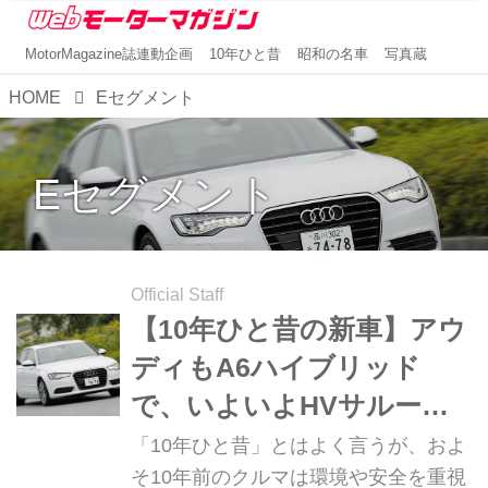
MotorMagazine誌連動企画
10年ひと昔
昭和の名車
写真蔵
HOME
Eセグメント
Eセグメント
Official Staff
【10年ひと昔の新車】アウ
ディもA6ハイブリッド
で、いよいよHVサルーン
ウオーズに参戦した
「10年ひと昔」とはよく言うが、およ
そ10年前のクルマは環境や安全を重視