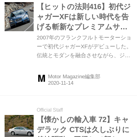
【ヒットの法則416】初代ジ
ャガーXFは新しい時代を告
げる斬新なプレミアムサル
ーンだった
2007年のフランクフルトモーターショ
ーで初代ジャガーXFがデビューした。
伝統とモダンを融合させながら、ジャ
ガーが生まれ変わろうとしていること
を感じさせるモデルだった。ポジショ
Motor Magazine編集部
ン的にはSタイプの後継といえるXFは
どんな個性を持っていたのか。ここで
は2008年春、南フランスで行われた国
際試乗会の模様を振り返ってみよう。
Official Staff
（以下の試乗記は、Motor Magazine
【懐かしの輸入車 72】キャ
2008年5月号より）
デラック CTSは久しぶりに