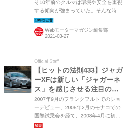
そ10年前のクルマは環境や安全を重視
する傾向が強まっていた。そんな時代
のニューモデル試乗記を当時の記事と
写真で紹介していこう。今回は、
Webモーターマガジン編集部
BMW 5シリーズ ツーリングのなかで
も、2.5L 直6エンジンを搭載した523i
ツーリングだ。
Official Staff
【ヒットの法則433】ジャガ
ーXFは新しい「ジャガーネ
ス」を感じさせる注目のモ
デルだった
2007年9月のフランクフルトでのショ
ーデビュー、2008年2月のモナコでの
国際試乗会を経て、2008年4月に初代
ジャガーXFが日本に上陸した。伝統と