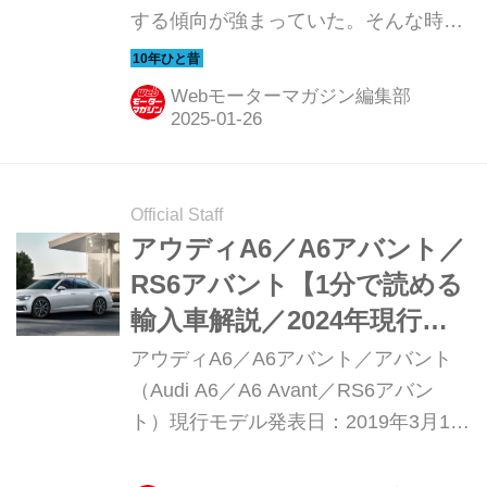
する傾向が強まっていた。そんな時代
のニューモデル試乗記を当時の記事と
写真で紹介していこう。今回は、アウ
Webモーターマガジン編集部
ディ A6ハイブリッドだ。
Official Staff
アウディA6／A6アバント／
RS6アバント【1分で読める
輸入車解説／2024年現行モ
デル】
アウディA6／A6アバント／アバント
（Audi A6／A6 Avant／RS6アバン
ト）現行モデル発表日：2019年3月12
日車両価格：795万円〜1910万円