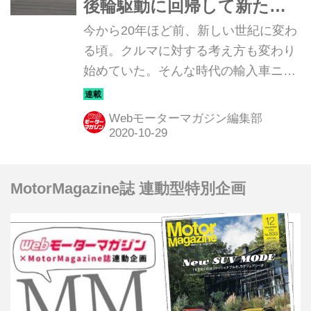
後輪駆動に回帰して新たな
トレンドを目指した
今から20年ほど前、新しい世紀に変わ
る頃。クルマに対する考え方も変わり
始めていた。そんな時代の輸入車ニュ
ーモデルのインプレッションを当時の
写真と記事で振り返ってみよう。今回
Webモーターマガジン編集部
は「キャデラック CTS」だ。
MotorMagazine誌 連動型特別企画