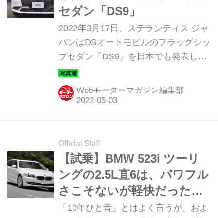
するアッパーミドルモデルだ。 基本コ
セダン「DS9」
ンポーネントを共用しながら、A6がス
2022年3月17日、ステランティス ジャ
ポーツラグジュアリーセダン、A6アバ
パンはDSオートモビルのフラッグシッ
ントがステーションワゴン、A7スポー
プセダン「DS9」を日本でも発表し
ツバックはプレミアム5ドアハッチバ
た。そのディテールを写真で紹介しよ
ックとして進化。セグメン...
う。
Webモーターマガジン編集部
Official Staff
【試乗】BMW 523i ツーリ
ングの2.5L直6は、パワフル
さこそないが軽快だった
【10年ひと昔の新車】
「10年ひと昔」とはよく言うが、およ