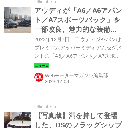
1875×全高1460mmのボディサイズは
Official Staff
D〜Eセグメントに属し、テスラのモデ
アウディが「A6／A6アバン
ル3やBMW i4などがライバルとなる。
ト／A7スポーツバック」を
中国市場では230kWの1モーターの後
一部改良、魅力的な装備で
輪駆動と、フロント160kW、リア
戦闘力がさらにアップ
2023年12月7日、アウディジャパンは
230kWの2モーターの4WDを用意。
プレミアムアッパーミディアムセグメ
BYDお得意のブレードバッテリーをコ
ントの「A6／A6アバント／A7スポー
アとした電源システムは、最長...
ツバック」をアップデートし、販売を
開始した。アウディらしい洗練された
Webモーターマガジン編集部
デザインをさらにスポーティなものと
して、激戦のプレミアムアッパーミデ
ィアムセグメントでの魅力を高める改
良が施された。 A6／A6アバントはラ
Official Staff
インナップも見直し アウディのA6／
【写真蔵】満を持して登場
A7シリーズは、欧州Eセグメントに属
した、DSのフラッグシップ