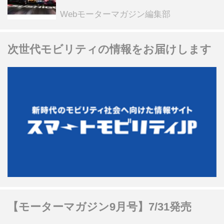
る抽選企画などを展開
Webモーターマガジン編集部
次世代モビリティの情報をお届けします
【モーターマガジン9月号】7/31発売