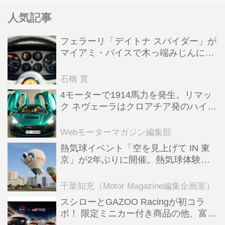
人気記事
フェラーリ「デイトナ スパイダー」が
マイアミ・バイスで木っ端みじんにな
った後「テスタロッサ」に化けた理由
石橋 寛
4モーターで1914馬力を発生。リマッ
ク ネヴェーラはクロアチア発のハイパ
ーBEV【スーパーカークロニクル・完
全版／115】
Webモーターマガジン編集部
熱気球イベント「空を見上げて IN 東
京」が2年ぶりに開催。熱気球体験搭
乗会や模型飛行機づくり教室などのコ
ンテンツも
千葉知充（Motor Magazine編集企画室）
スシローとGAZOO Racingが初コラ
ボ！ 限定ミニカー付き商品の他、富士
スピードウェイのイベント体験があた