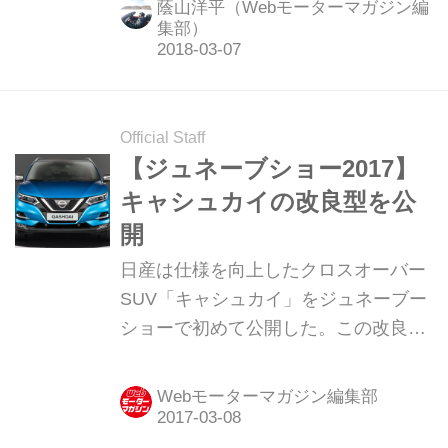
蔭山洋平（Webモーターマガジン編
デルなのだろうか。
集部）
Official Staff
【ジュネーブショー2017】
キャシュカイの改良型を公
開
日産は仕様を向上したクロスオーバー
SUV「キャシュカイ」をジュネーブー
ショーで初めて公開した。この改良で
はエクステリアデザインを変更すると
ともに、インテリアの品質や走行性能
Webモーターマガジン編集部
にも手が加えられている。キャシュカ
イは 2007年の発売以来、欧州での累