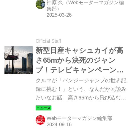
神原 久（Webモーターマガジン編
ラウンド（事業再生）を支えるさまざ
集部）
まな「可能性」。大胆不敵なコンセプ
トに則ったデザイン、革新的なテクノ
ロジーは果たして、どんな近未来を日
Official Staff
産にもたらすのだろう。（写真：日産
新型日産キャシュカイが高
自動車株式会社）
さ65mから決死のジャン
プ！テレビキャンペーンで
ギネス最高記録に挑戦
クルマが「バンジージャンプの世界記
録に挑む！」という、なんだか冗談み
たいなお話。高さ65mから飛び込むこ
とで、新型日産キャシュカイがアピー
ルしたかったものとは、なんだったの
Webモーターマガジン編集部
でしょうか。