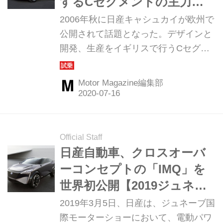
するCセグメントの主力モ
デルとして登場した
2006年秋に日産キャシュカイが欧州で
公開されて話題となった。デザインと
開発、生産をイギリスで行うCセグメ
ント世界戦略車だが、その後、日本で
も販売されることが決定。さっそく
Motor Magazine編集部
Motor Magazine誌はスペイン・バルセ
ロナで試乗テストを行っている。今回
はその時の模様を振り返ってみよう。
（以下の試乗記は、Motor Magazine
Official Staff
2007年4月号より）
日産自動車、クロスオーバ
ーコンセプトの「IMQ」を
世界初公開【2019ジュネー
ブショー】
2019年3月5日、日産は、ジュネーブ国
際モーターショーにおいて、電動パワ