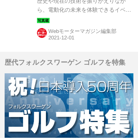
しめる！
歴史や現在の技術を振りかえりなが
ら、電動化の未来を体験できるイベン
ト「Nissan Futurues（ニッサン フュ
ーチャーズ）」を2021年12月2日
Webモーターマガジン編集部
（木）〜12月27日（月）に、横浜市の
日産グローバル本社ギャラリーで開催
する。ここでは主な展示車種を紹介し
歴代フォルクスワーゲン ゴルフを特集
よう。