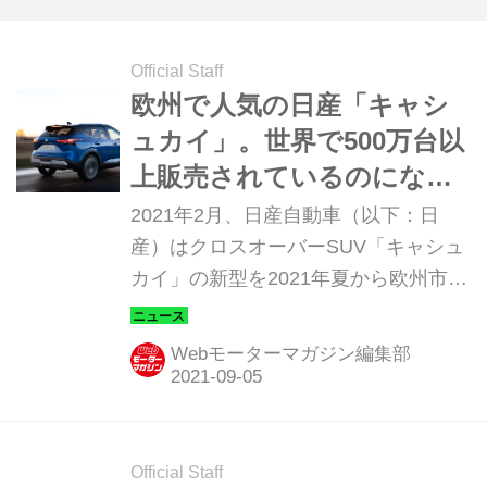
Official Staff
欧州で人気の日産「キャシ
ュカイ」。世界で500万台以
上販売されているのになぜ
日本で売らないのか
2021年2月、日産自動車（以下：日
産）はクロスオーバーSUV「キャシュ
カイ」の新型を2021年夏から欧州市場
に投入すると発表した。そして2021年
6月には、発表から4カ月で1万台を超
Webモーターマガジン編集部
える受注が入っていることが明らかに
なり、日産の予想をはるかに上回るほ
ど好調な販売実績だという。日本で販
売されていないが、欧州で人気の「キ
Official Staff