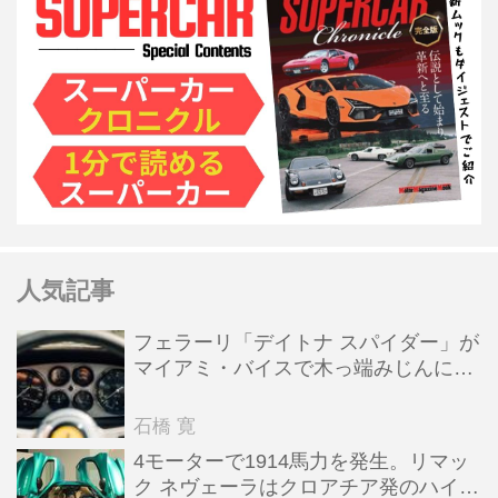
人気記事
フェラーリ「デイトナ スパイダー」が
マイアミ・バイスで木っ端みじんにな
った後「テスタロッサ」に化けた理由
石橋 寛
4モーターで1914馬力を発生。リマッ
ク ネヴェーラはクロアチア発のハイパ