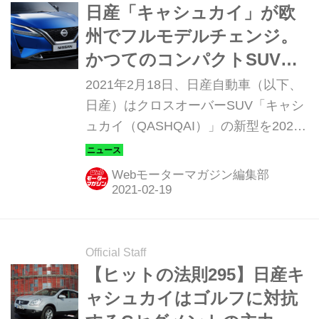
ャシュカイ」とはどんなクルマなの
日産「キャシュカイ」が欧
か。
州でフルモデルチェンジ。
かつてのコンパクトSUV、
デュアリスが3代目に進化
2021年2月18日、日産自動車（以下、
日産）はクロスオーバーSUV「キャシ
ュカイ（QASHQAI）」の新型を2021
年夏から欧州市場に投入すると発表し
た。
Webモーターマガジン編集部
Official Staff
【ヒットの法則295】日産キ
ャシュカイはゴルフに対抗