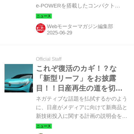
e-POWERを搭載したコンパクト
SUV「キャシュカイ（QASHQAI）」
を発表。2025年9月から欧州での発売
Webモーターマガジン編集部
を予定している。
Official Staff
これぞ復活のカギ！？な
「新型リーフ」をお披露
目！！日産再生の道を切り
開く新ラインナップ投入計
ネガティブな話題を払拭するかのよう
画は大胆不敵、極まりなし
に、日産がメディアに向けて新商品と
新技術投入に関する計画の説明会を開
催した。そこでお披露目されたのは、
新たな経営体制のもとで進むターンア