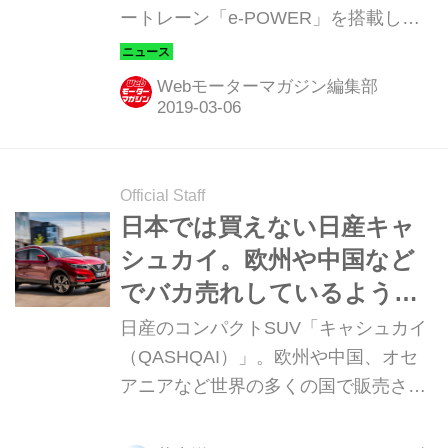
ートレーン「e-POWER」を搭載した
クロスオーバーコンセプト「IMQ」を
世界初公開した。
Webモーターマガジン編集部
Official Staff
日本では買えない日産キャ
シュカイ。欧州や中国など
でバカ売れしているようだ
が、一体どんなクルマな
日産のコンパクトSUV「キャシュカイ
の？
（QASHQAI）」。欧州や中国、オセ
アニアなど世界の多くの国で販売され
ているが、日本には導入されていな
い。では、キャシュカイとはどんなモ