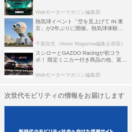
ーBEV【スーパーカークロニクル・完
全版／115】
Webモーターマガジン編集部
熱気球イベント「空を見上げて IN 東
京」が2年ぶりに開催。熱気球体験搭
乗会や模型飛行機づくり教室などのコ
ンテンツも
千葉知充（Motor Magazine編集企画室）
スシローとGAZOO Racingが初コラ
ボ！ 限定ミニカー付き商品の他、富士
スピードウェイのイベント体験があた
る抽選企画などを展開
Webモーターマガジン編集部
次世代モビリティの情報をお届けします