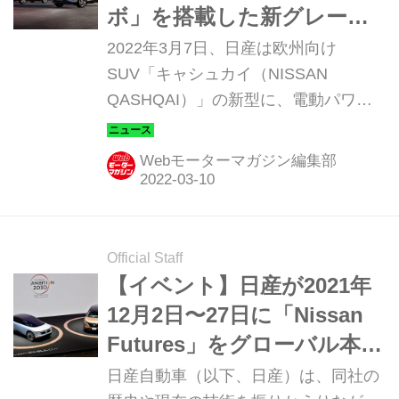
ボ」を搭載した新グレード
を欧州で発表。日本での展
2022年3月7日、日産は欧州向け
開は・・・
SUV「キャシュカイ（NISSAN
QASHQAI）」の新型に、電動パワー
トレーン「e-POWER」を搭載したモ
デルの追加ラインナップを発表した。
Webモーターマガジン編集部
Official Staff
【イベント】日産が2021年
12月2日〜27日に「Nissan
Futures」をグローバル本社
で開催。オンラインでも楽
日産自動車（以下、日産）は、同社の