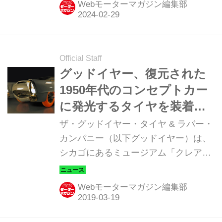
Webモーターマガジン編集部
（スイス・現地時間）、「ジュネーブ
モーターショー2024」での出来事だ。
Official Staff
グッドイヤー、復元された
1950年代のコンセプトカー
に発光するタイヤを装着し
て世界初披露
ザ・グッドイヤー・タイヤ & ラバー・
カンパニー（以下グッドイヤー）は、
シカゴにあるミュージアム「クレアモ
ント・コレクションズ」と共同で、ジ
ュネーブ国際モーターショーにおいて
Webモーターマガジン編集部
グッドイヤーの半透明のタイヤを装着
して復刻されたコンセプトカー「ゴー