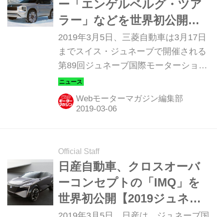
ー「エンゲルベルグ・ツア
ラー」などを世界初公開
【2019ジュネーブショー】
2019年3月5日、三菱自動車は3月17日
までスイス・ジュネーブで開催される
第89回ジュネーブ国際モーターショー
でコンセプトカー「MITSUBISHI
ENGELBERG TOURER（エンゲルベ
Webモーターマガジン編集部
ルグ・ツアラー」とコンパクト
SUV「ASX（日本名：RVR）」の2020
年モデルを世界初披露した。
Official Staff
日産自動車、クロスオーバ
ーコンセプトの「IMQ」を
世界初公開【2019ジュネー
ブショー】
2019年3月5日、日産は、ジュネーブ国