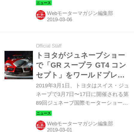
サーティー）」を世界初公開し、3月7
日〜17日まで開催されるジュネーブモ
Webモーターマガジン編集部
ーターショーで一般公開する。
Official Staff
トヨタがジュネーブショー
で「GR スープラ GT4 コン
セプト」をワールドプレミ
ア！
2019年3月1日、トヨタはスイス・ジュ
ネーブで3月7日〜17日に開催される第
89回ジュネーブ国際モーターショーで
「GR スープラ GT4 コンセプト」を世
界初公開すると発表した。
Webモーターマガジン編集部