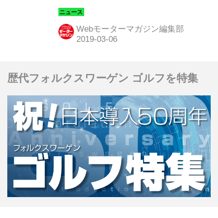
BUGGY（アイディ バギー）」「新型
パサート」「T-Roc R」「トゥアレグ
Webモーターマガジン編集部
V8 TDI」の4台をワールドプレミア
（世界初公開）する。
歴代フォルクスワーゲン ゴルフを特集