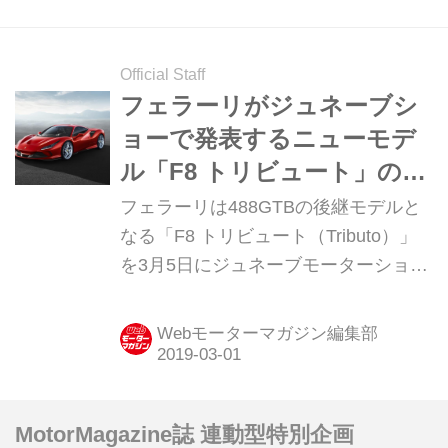
Official Staff
フェラーリがジュネーブシ
ョーで発表するニューモデ
ル「F8 トリビュート」のオ
フィシャル画像を公開
フェラーリは488GTBの後継モデルと
なる「F8 トリビュート（Tributo）」
を3月5日にジュネーブモーターショー
において発表するが、それに先だって
オフィシャル画像が公開されたので紹
Webモーターマガジン編集部
介しよう。
MotorMagazine誌 連動型特別企画