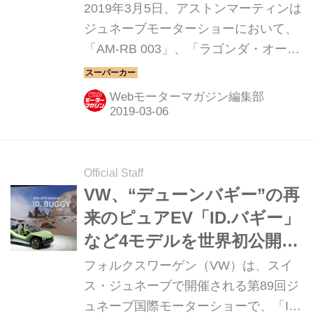
ショー】
2019年3月5日、アストンマーティンは
ジュネーブモーターショーにおいて、
「AM-RB 003」、「ラゴンダ・オール
テレイン・コンセプト」、「ヴァンキ
ッシュ・ビジョン・コンセプト」の3
Webモーターマガジン編集部
台を世界初公開した。（タイトル画像
はヴァンキッシュ・ビジョン・コンセ
プト）
Official Staff
VW、“デューンバギー”の再
来のピュアEV「ID.バギー」
など4モデルを世界初公開
【2019ジュネーブショー】
フォルクスワーゲン（VW）は、スイ
ス・ジュネーブで開催される第89回ジ
ュネーブ国際モーターショーで、「ID