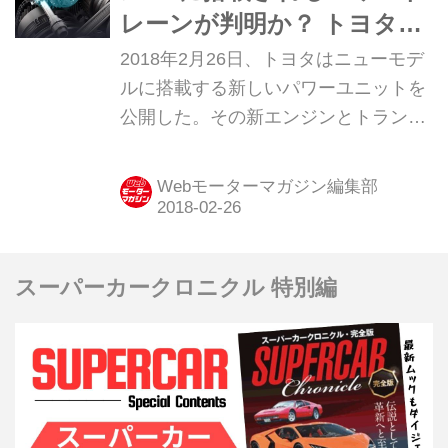
レーンが判明か？ トヨタが
新技術を公開【ジュネーブ
2018年2月26日、トヨタはニューモデ
モーターショー】
ルに搭載する新しいパワーユニットを
公開した。その新エンジンとトランス
ミッション、ハイブリッドシステムな
どは、3月8日開催のジュネーブ国際モ
Webモーターマガジン編集部
ーターショーに初登場するモデルに搭
載されるだろう。
スーパーカークロニクル 特別編