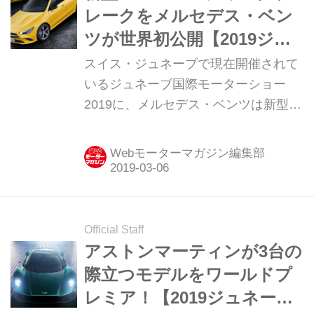
レークをメルセデス・ベン
ツが世界初公開【2019ジュ
ネーブショー】
スイス・ジュネーブで現在開催されて
いるジュネーブ国際モーターショー
2019に、メルセデス・ベンツは新型
CLAシューティングブレークやコンセ
プトEQVなどを公開した。
Webモーターマガジン編集部
Official Staff
アストンマーティンが3台の
際立つモデルをワールドプ
レミア！【2019ジュネーブ