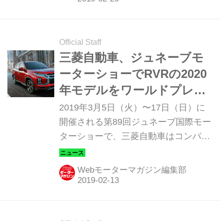
ト）」を世界初公開すると発表した。
Official Staff
三菱自動車、ジュネーブモ
ーターショーでRVRの2020
年モデルをワールドプレミ
ア！
2019年3月5日（火）〜17日（日）に
開催される第89回ジュネーブ国際モー
ターショーで、三菱自動車はコンパク
トSUV「ASX（日本名：RVR）」の
2020年モデルを世界初披露する。
Webモーターマガジン編集部