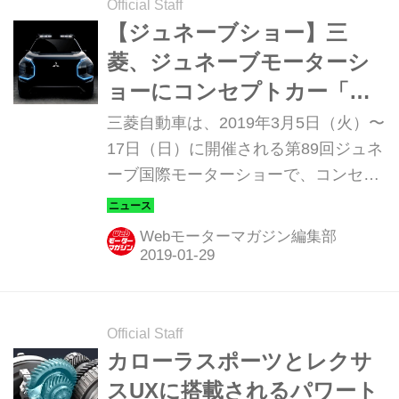
Official Staff
【ジュネーブショー】三
菱、ジュネーブモーターシ
ョーにコンセプトカー「エ
ンゲルベルク・ツアラー」
三菱自動車は、2019年3月5日（火）〜
をワールドプレミア！
17日（日）に開催される第89回ジュネ
ーブ国際モーターショーで、コンセプ
トカー『MITSUBISHI ENGELBERG
TOURER（ミツビシ・エンゲルベル
Webモーターマガジン編集部
ク・ツアラー）』を世界初披露すると
発表した。
Official Staff
カローラスポーツとレクサ
スUXに搭載されるパワート