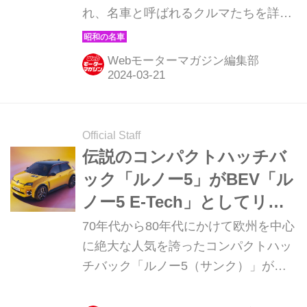
れ、名車と呼ばれるクルマたちを詳細
に紹介しよう。その第45回目は、イタ
リアンデザインの「美」を存分に味わ
Webモーターマガジン編集部
わせてくれた、いすゞ117クーペ登場
だ。（現在販売中のMOOK「昭和の名
車・完全版Volume.1」より）
Official Staff
伝説のコンパクトハッチバ
ック「ルノー5」がBEV「ル
ノー5 E-Tech」としてリボ
ーン
70年代から80年代にかけて欧州を中心
に絶大な人気を誇ったコンパクトハッ
チバック「ルノー5（サンク）」が、
BEV（電気自動車）「ルノー5 E-
Tech」として蘇った。2024年2月26日