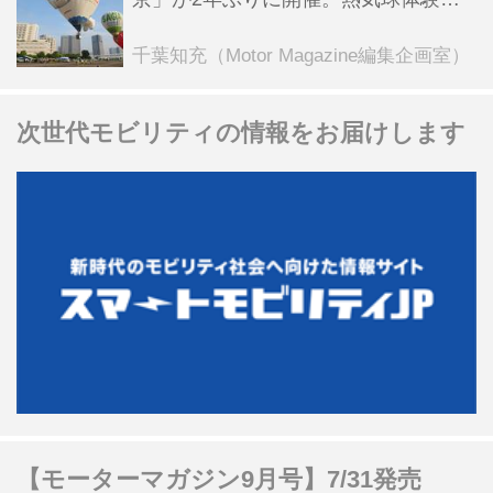
乗会や模型飛行機づくり教室などのコ
ンテンツも
千葉知充（Motor Magazine編集企画室）
次世代モビリティの情報をお届けします
【モーターマガジン9月号】7/31発売