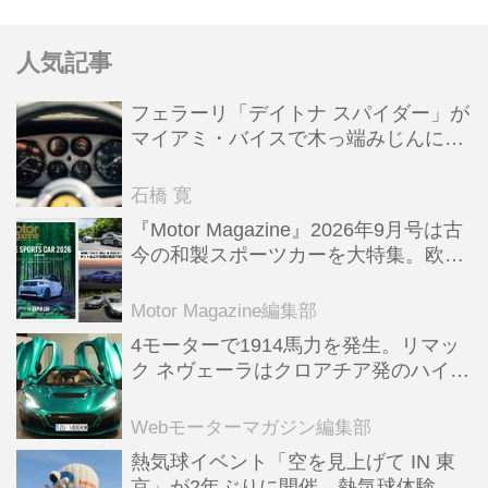
はレーシング仕様のスープラと、日本
ではオーリス改めカローラスポーツと
人気記事
なる新世代スポーツハッチバックだ。
フェラーリ「デイトナ スパイダー」が
マイアミ・バイスで木っ端みじんにな
った後「テスタロッサ」に化けた理由
石橋 寛
『Motor Magazine』2026年9月号は古
今の和製スポーツカーを大特集。欧州
スポーツ＆スーパーカー情報も満載
Motor Magazine編集部
4モーターで1914馬力を発生。リマッ
ク ネヴェーラはクロアチア発のハイパ
ーBEV【スーパーカークロニクル・完
全版／115】
Webモーターマガジン編集部
熱気球イベント「空を見上げて IN 東
京」が2年ぶりに開催。熱気球体験搭