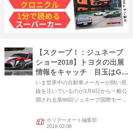
【スクープ！：ジュネーブ
ショー2018】トヨタの出展
情報をキャッチ 目玉はGR
スープラとカローラスポー
いま世界中の自動車メーカーが熱い視
ツ！（2月9日更新）
線を注いでいるのが3月8日から一般公
開される第88回ジュネーブ国際モータ
ーショー。国内メーカーの動向が気に
なるが、ホリデーオート編集部はトヨ
ホリデーオート編集部
タの出展情報を事前にキャッチ。注目