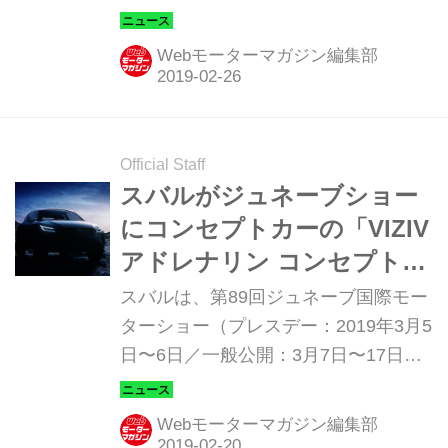
と発表した。
Webモーターマガジン編集部
Official Staff
スバルがジュネーブショー
にコンセプトカーの「VIZIV
アドレナリン コンセプト」
を出展
スバルは、第89回ジュネーブ国際モー
ターショー（プレスデー：2019年3月5
日〜6日／一般公開：3月7日〜17日）
において、コンセプトカー「SUBARU
VIZIV ADRENALINE CONCEPT（スバ
Webモーターマガジン編集部
ル ヴィジヴ アドレナリン コンセプ