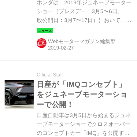
ルドプレミア！
ホンダは、2019年ジュネーブモーター
ショー（プレスデー：3月5〜6日、一
般公開日：3月7〜17日）において、新
型電気自動車「Honda e（ホンダ イ
ー）」のプロトタイプモデルを世界初
Webモーターマガジン編集部
公開すると発表した。
Official Staff
日産が「IMQコンセプト」
をジュネーブモーターショ
ーで公開！
日産自動車は3月5日から始まるジュネ
ーブモーターショーでクロスオーバー
のコンセプトカー「IMQ」を公開する