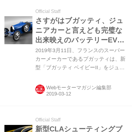
ルデン・サハラ II」を発表した。
Official Staff
さすがはブガッティ、ジュ
ニアカーと言えども完璧な
出来映えのバッテリーEV。
そして驚きの車両価格は…
2019年3月11日、フランスのスーパー
カーメーカーであるブガッティは、新
型「ブガッティ ベイビーII」をジュネ
ーブ国際モーターショーで発表した。
Webモーターマガジン編集部
Official Staff
新型CLAシューティングブ