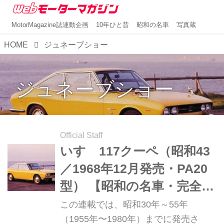
MotorMagazine誌連動企画
10年ひと昔
昭和の名車
写真蔵
HOME
ジュネーブショー
ジュネーブショー
Official Staff
いすゞ117クーペ（昭和43
／1968年12月発売・PA20
型） 【昭和の名車・完全版
ダイジェスト045】
この連載では、昭和30年～55年
（1955年〜1980年）までに発売さ