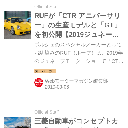
Official Staff
RUFが「CTR アニバーサリ
ー」の生産モデルと「GT」
を初公開【2019ジュネーブ
ショー】
ポルシェのスペシャルメーカーとして
お馴染みのRUF（ルーフ）は、2019年
のジュネーブモーターショーで「CTR
アニバーサリー」の初生産モデルと
「GT」を初公開する。
Webモーターマガジン編集部
Official Staff
三菱自動車がコンセプトカ