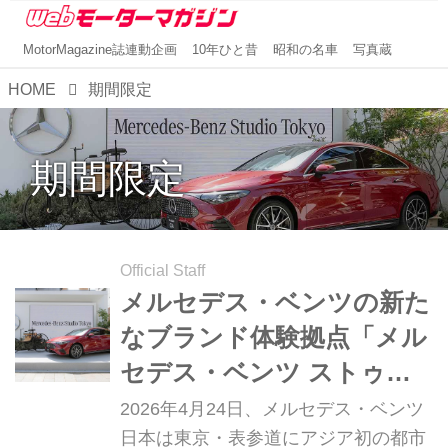
MotorMagazine誌連動企画
10年ひと昔
昭和の名車
写真蔵
HOME
期間限定
期間限定
Official Staff
メルセデス・ベンツの新た
なブランド体験拠点「メル
セデス・ベンツ ストゥー
ディオ トウキョウ」が表
2026年4月24日、メルセデス・ベンツ
参道にオープン
日本は東京・表参道にアジア初の都市