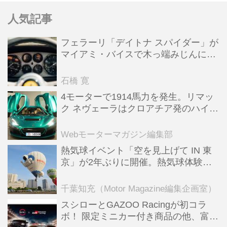
人気記事
フェラーリ「デイトナ スパイダー」が
マイアミ・バイスで木っ端みじんにな
った後「テスタロッサ」に化けた理由
石橋 寛
4モーターで1914馬力を発生。リマッ
ク ネヴェーラはクロアチア発のハイパ
ーBEV【スーパーカークロニクル・完
全版／115】
Webモーターマガジン編集部
熱気球イベント「空を見上げて IN 東
京」が2年ぶりに開催。熱気球体験搭
乗会や模型飛行機づくり教室などのコ
ンテンツも
千葉知充（Motor Magazine編集企画室）
スシローとGAZOO Racingが初コラ
ボ！ 限定ミニカー付き商品の他、富士