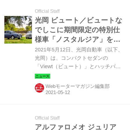
Official Staff
光岡 ビュート／ビュートな
でしこに期間限定の特別仕
様車「ノスタルジア」を設
定
2021年5月12日、光岡自動車（以下、
光岡）は、コンパクトセダンの
「Viewt（ビュート）」とハッチバッ
クの「ビュートなでしこ」に特別仕様
車「nostalgia（ノスタルジア）」を設
Webモーターマガジン編集部
定して発売した。これは2021年12月
23日まで期間限定での販売となる。
Official Staff
アルファロメオ ジュリア