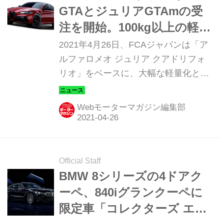
GTAとジュリアGTAmの受
注を開始。100kg以上の軽量
化を果たした、世界500台限
2021年4月26日、FCAジャパンは「ア
定車
ルファロメオ ジュリア クアドリフォ
リオ」をベースに、大幅な軽量化とと
もに高出力化を実現した「ジュリア
GTA」および「ジュリアGTAm」を設
Webモーターマガジン編集部
定し、全国のアルファロメオ正規ディ
ーラーで期間限定で確定注文受付を開
始すると発表した。注文受付が確定次
第、受注生産に入る。車両価格（消費
Official Staff
税含む）は、「ジュリア GTA」が
BMW 8シリーズの4ドアク
2064万円、「ジュリアGTAm」は2198
ーペ、840iグランクーペに
万円。このモデルはアルファロメオ創
限定車「コレクターズ エデ
立110周年を記念して開発されたモデ