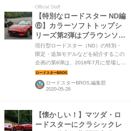
Official Staff
【特別なロードスター ND編
⑥】カラーソフトトップシ
リーズ第2弾はブラウンソフ
トトップの「キャラメルト
現行型ロードスター（ND）の特別・
ップ」
限定・追加モデルなどを紹介するこの
企画の第6弾は、2018年7月に登場した
特別仕様の「Caramel Top（キャラメ
ルトップ）」だ。
ロードスターBROS.編集部
【懐かしい！】マツダ・ロ
ードスターにクラシックレ