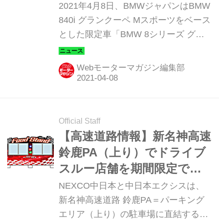
ィション」登場
2021年4月8日、BMWジャパンはBMW
ルで、2020年3月にイタリア本国で発
840i グランクーペ Mスポーツをベース
表された。
とした限定車「BMW 8シリーズ グラ
ンクーペ コレクターズ エディション
（8 Series Gran Coupe Collectors
Webモーターマガジン編集部
Edition）」を発表した。この限定車は
6月末までの期間限定で販売され、限
定台数は設定されていない。オーダー
はBMWオンラインストアならびに全
Official Staff
国のBMW正規ディーラーで受け付け
【高速道路情報】新名神高速
る。
鈴鹿PA（上り）でドライブ
スルー店舗を期間限定でオ
ープン！
NEXCO中日本と中日本エクシスは、
新名神高速道路 鈴鹿PA＝パーキング
エリア（上り）の駐車場に直結するド