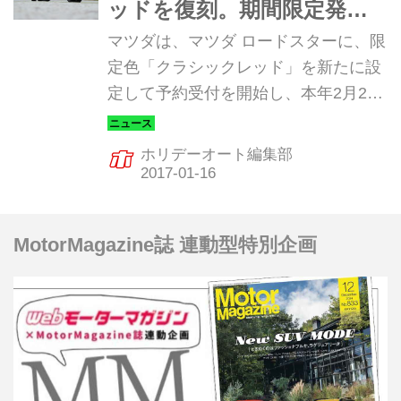
ッドを復刻。期間限定発
売 2017年1月13日
マツダは、マツダ ロードスターに、限
定色「クラシックレッド」を新たに設
定して予約受付を開始し、本年2月28
日まで期間限定で販売することを発表
した。期間限定色「クラシックレッ
ホリデーオート編集部
ド」選択時は3万2400円高（消費税込
み）。
MotorMagazine誌 連動型特別企画