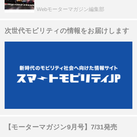
スピードウェイのイベント体験があた
る抽選企画などを展開
Webモーターマガジン編集部
次世代モビリティの情報をお届けします
【モーターマガジン9月号】7/31発売