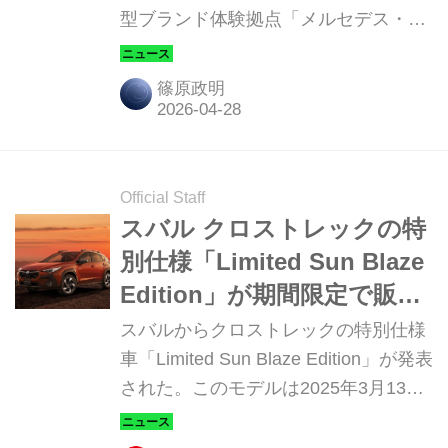
型ブランド体験拠点「メルセデス・ベ
ンツ ストゥーディオ トウキョウ
（Mercedes-Benz Studio Tokyo）」を
篠原政明
約1年間の期間限定でオープンした。
Official Staff
スバル クロストレックの特
別仕様「Limited Sun Blaze
Edition」が期間限定で販売
開始、鮮やかな専用色サン
スバルからクロストレックの特別仕様
ブレイズ・パールを採用
車「Limited Sun Blaze Edition」が発表
された。このモデルは2025年3月13
日〜5月19日の期間限定での販売（注
文受付）となる。