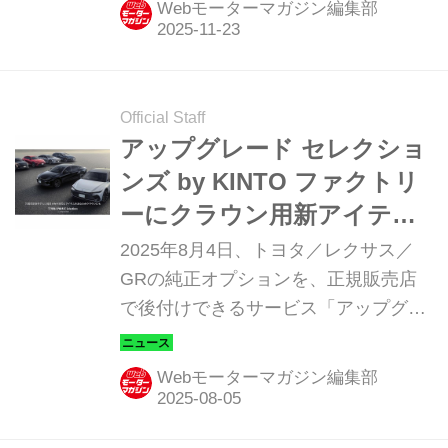
Webモーターマガジン編集部
プラグインハイブリッドの「RS」をベ
ースに、クラウン70周年にふさわしい
特別な装備が施される。
Official Staff
アップグレード セレクショ
ンズ by KINTO ファクトリ
ーにクラウン用新アイテム
が登場
2025年8月4日、トヨタ／レクサス／
GRの純正オプションを、正規販売店
で後付けできるサービス「アップグレ
ード セレクションズ（UPGRADE
SELECTIONS）by KINTO ファクトリ
Webモーターマガジン編集部
ー」にて、クラウン70周年特別仕様車
に採用されているアイテムを装着でき