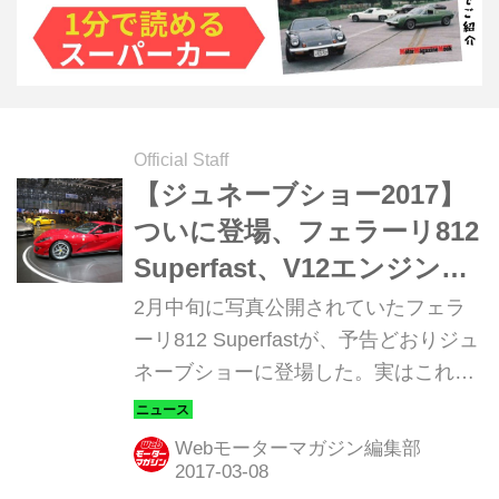
Official Staff
【ジュネーブショー2017】
ついに登場、フェラーリ812
Superfast、V12エンジンを
作り続けて70年、祝！【現
2月中旬に写真公開されていたフェラ
地レポート】
ーリ812 Superfastが、予告どおりジュ
ネーブショーに登場した。実はこれ、
フェラーリの70周年を記念したモデル
でもあるのだ。
Webモーターマガジン編集部