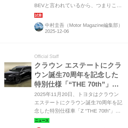
BEVと言われているから、つまりこれ
る
が「最後の内燃エンジン搭載車」にな
る。そんな最終型A110のフルラインナ
中村圭吾（Motor Magazine編集部）
ップを試乗した。ブランド70周年の節
目にA110が残した走る歓びをあらため
て確かめる。（撮影：永元秀和）
Official Staff
クラウン エステートにクラ
ウン誕生70周年を記念した
特別仕様「“THE 70th”」が
登場
2025年11月20日、トヨタはクラウン
エステートにクラウン誕生70周年を記
念した特別仕様車「Z “THE 70th”」
「RS “THE 70th”」を設定し、販売を
開始した。。ハイブリッドの「Z」と