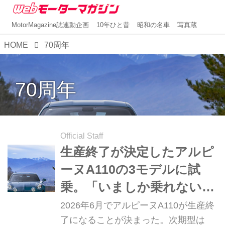
MotorMagazine誌連動企画
10年ひと昔
昭和の名車
写真蔵
HOME
70周年
70周年
Official Staff
生産終了が決定したアルピ
ーヌA110の3モデルに試
乗。「いましか乗れない、
いま乗っておくべきスポー
2026年6月でアルピーヌA110が生産終
ツカー」で幸せを噛み締め
了になることが決まった。次期型は