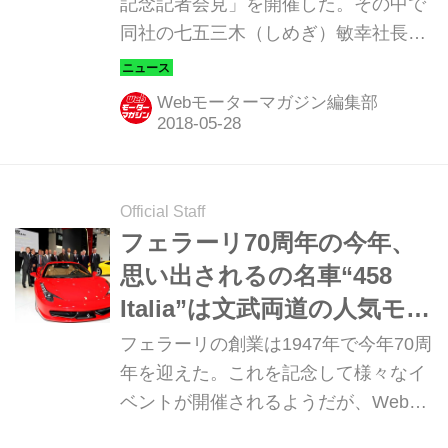
記念記者会見」を開催した。その中で
同社の七五三木（しめぎ）敏幸社長
が、ポルシェ初の市販EVである“ミッ
ションE”の日本国内販売は、2020年の
Webモーターマガジン編集部
遅くない時期であると発表した。
Official Staff
フェラーリ70周年の今年、
思い出されるの名車“458
Italia”は文武両道の人気モデ
ル【トピックス】
フェラーリの創業は1947年で今年70周
年を迎えた。これを記念して様々なイ
ベントが開催されるようだが、Webモ
ーターマガジンでは何回かにわたって