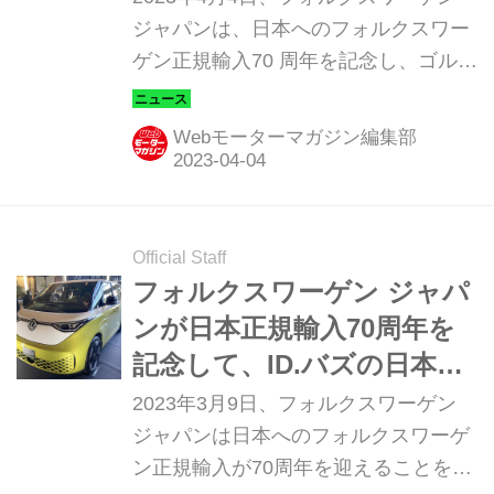
ナム エディション」を導入
ジャパンは、日本へのフォルクスワー
ゲン正規輸入70 周年を記念し、ゴルフ
およびゴルフ ヴァリアントをベースと
した特別仕様車「プラチナム エディシ
Webモーターマガジン編集部
ョン（Platinum Edition）」を導入す
る。
Official Staff
フォルクスワーゲン ジャパ
ンが日本正規輸入70周年を
記念して、ID.バズの日本導
入を決定！
2023年3月9日、フォルクスワーゲン
ジャパンは日本へのフォルクスワーゲ
ン正規輸入が70周年を迎えることを記