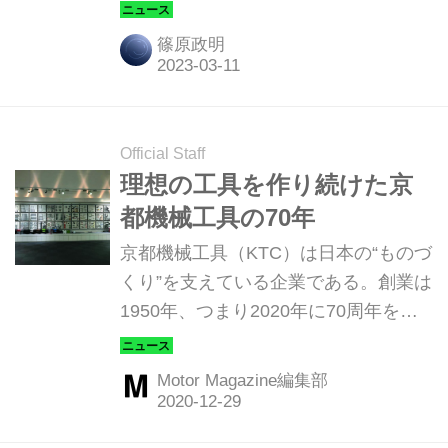
念し、2023年内に特別仕様車を発売、
そして2024年末以降にID.バズ
篠原政明
（Buzz）を日本市場に導入することを
発表した。
Official Staff
理想の工具を作り続けた京
都機械工具の70年
京都機械工具（KTC）は日本の“ものづ
くり”を支えている企業である。創業は
1950年、つまり2020年に70周年を迎
えている。ここではそんなKTCの70年
を振り返る。（Motor Magazine2021年
Motor Magazine編集部
2月号より）