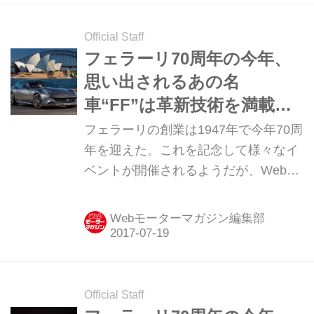
たい大人の遊園地“フェラーリ ワール
ド”だ。
Official Staff
フェラーリ70周年の今年、
思い出されるあの名
車“FF”は革新技術を満載す
る同社初の4WDモデル【ト
フェラーリの創業は1947年で今年70周
ピックス】
年を迎えた。これを記念して様々なイ
ベントが開催されるようだが、Webモ
ーターマガジンでは何回かにわたって
フェラーリ70周年のマイルストーンを
Webモーターマガジン編集部
振り返ってみたいと思う。第4回
は“FF”だ。
Official Staff