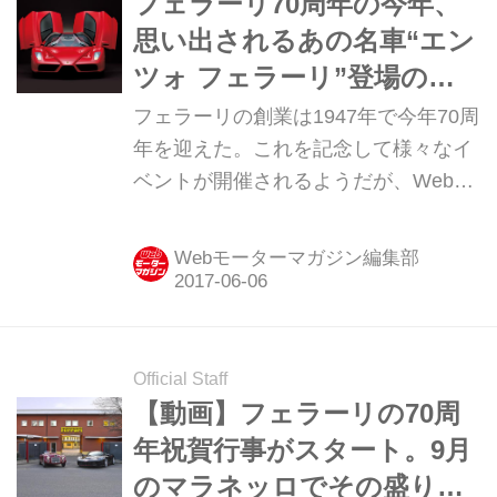
フェラーリ70周年の今年、
思い出されるあの名車“エン
ツォ フェラーリ”登場の
2002年は凄かった【トピッ
フェラーリの創業は1947年で今年70周
クス】
年を迎えた。これを記念して様々なイ
ベントが開催されるようだが、Webモ
ーターマガジンでは何回かにわたって
フェラーリ70周年のマイルストーンを
Webモーターマガジン編集部
振り返ってみたいと思う。第2回は“エ
ンツォ フェラーリ”だ。
Official Staff
【動画】フェラーリの70周
年祝賀行事がスタート。9月
のマラネッロでその盛り上