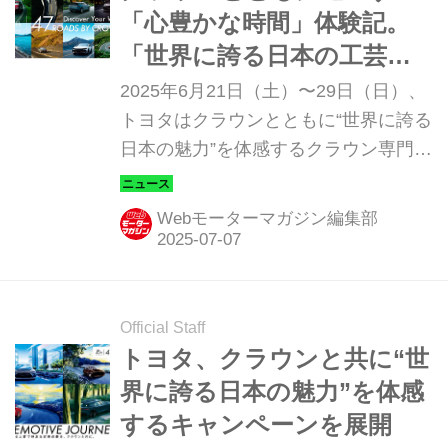
「心豊かな時間」体験記。
「世界に誇る日本の工芸に
触れる特別試乗キャンペー
2025年6月21日（土）〜29日（日）、
ン」参加者に聞いてみた
トヨタはクラウンとともに“世界に誇る
日本の魅力”を体感するクラウン専門店
特別試乗モニターキャンペーン
『47ROADS BY CROWN -THE
Webモーターマガジン編集部
EMOTIVE JOURNEYS-』の第1期プロ
グラムを全国6エリアにて開催した。
Official Staff
トヨタ、クラウンと共に“世
界に誇る日本の魅力”を体感
するキャンペーンを展開