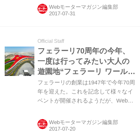
フェラーリ70周年のマイルストーンを
Webモーターマガジン編集部
振り返ってみたいと思う。第6回
は“458 Italia”だ。
Official Staff
フェラーリ70周年の今年、
一度は行ってみたい大人の
遊園地“フェラーリ ワール
ド”に思いを馳せる【トピッ
フェラーリの創業は1947年で今年70周
クス】
年を迎えた。これを記念して様々なイ
ベントが開催されるようだが、Webモ
ーターマガジンでは何回かにわたって
フェラーリ70周年のマイルストーンを
Webモーターマガジン編集部
振り返ってみたいと思う。第5回は跳
ね馬ファンならずとも一度は行ってみ