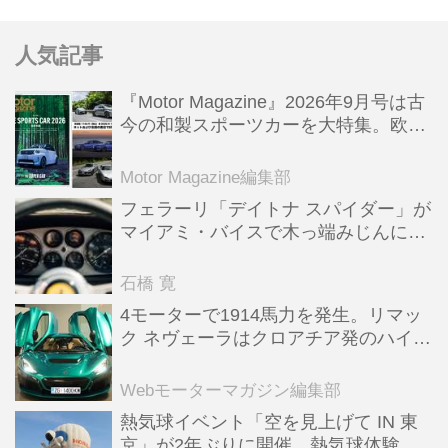
人気記事
『Motor Magazine』2026年9月号は古
今の和製スポーツカーを大特集。欧州
スポーツ＆スーパーカー情報も満載
Motor Magazine編集部
フェラーリ「デイトナ スパイダー」が
マイアミ・バイスで木っ端みじんにな
った後「テスタロッサ」に化けた理由
石橋 寛
4モーターで1914馬力を発生。リマッ
ク ネヴェーラはクロアチア発のハイパ
ーBEV【スーパーカークロニクル・完
全版／115】
Webモーターマガジン編集部
熱気球イベント「空を見上げて IN 東
京」が2年ぶりに開催。熱気球体験搭