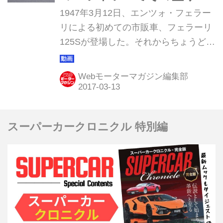
がりは最高潮に！
1947年3月12日、エンツォ・フェラー
リによる初めての市販車、フェラーリ
125Sが登場した。それからちょうど
70年となる日に、公式祝賀行事がスタ
ートした。
Webモーターマガジン編集部
スーパーカークロニクル 特別編