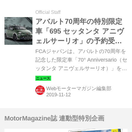
Official Staff
アバルト70周年の特別限定
車「695 セッタンタ アニヴ
ェルサーリオ」の予約受付
を開始
FCAジャパンは、アバルトの70周年を
記念した限定車「70° Anniversario（セ
ッタンタ アニヴェルサーリオ）」を
2019年11月15日（金）から公式Web
サイトの専用ページで、100台限定の
Webモーターマガジン編集部
予約受付を開始する。
MotorMagazine誌 連動型特別企画