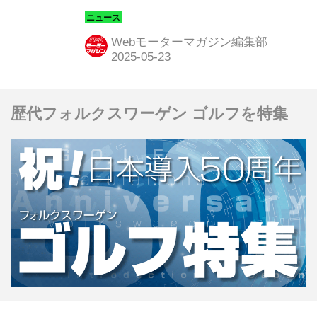
店「ザ クラウン」専用の特別仕様車｢Z
“THE LIMITED-MATTE METAL（ザ リ
Webモーターマガジン編集部
ミテッド マット メタル）”」を同年6
月2日より発売すると発表した。
歴代フォルクスワーゲン ゴルフを特集