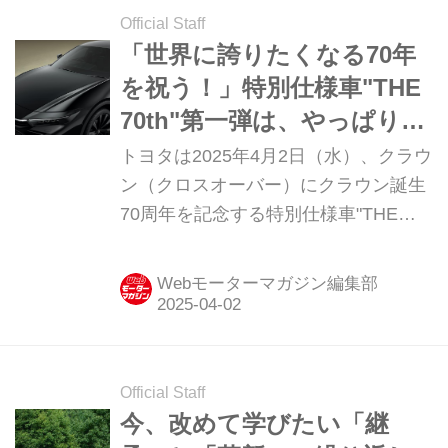
Official Staff
「世界に誇りたくなる70年
を祝う！」特別仕様車"THE
70th"第一弾は、やっぱりク
ラウン（クロスオーバー）
トヨタは2025年4月2日（水）、クラウ
だった
ン（クロスオーバー）にクラウン誕生
70周年を記念する特別仕様車"THE
70th"を設定した。今後、他のクラウン
シリーズにも同系の「特別なクラウ
Webモーターマガジン編集部
ン」が追加される予定だ。
Official Staff
今、改めて学びたい「継