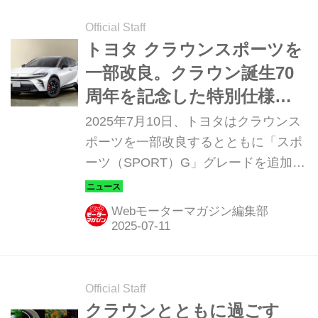
る「70周年 UPGRADE」およびインテ
リアを好みのカラーに変更できる「イ
Official Staff
ンテリアカラー カスタマイズ」を、同
トヨタ クラウンスポーツを
年8月6日よりクラウン クロスオーバー
一部改良。クラウン誕生70
／クラウン スポーツから提供を開始す
周年を記念した特別仕様車
る。
も設定
2025年7月10日、トヨタはクラウンス
ポーツを一部改良するとともに「スポ
ーツ（SPORT）G」グレードを追加。
同時に、クラウン誕生70周年を記念し
た特別仕様車を設定し、7月30日に発
Webモーターマガジン編集部
売すると発表した。
Official Staff
クラウンとともに過ごす