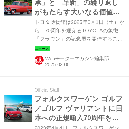
承」と「革新」の繰り返し
がもたらす大いなる価値。
クラウン70周年記念展～な
トヨタ博物館は2025年3月1日（土）か
ぜ70年生き続けているのか
ら、70周年を迎えるTOYOTAの象徴
「クラウン」の記念展を開催すること
～を開催
を発表しました。8月3日（日）までの
期間、16代の実車に加え、記憶に残る
Webモーターマガジン編集部
特別なモデルが展示されます。
Official Staff
フォルクスワーゲン ゴルフ
／ゴルフ ヴァリアントに日
本への正規輸入70周年を記
念した特別仕様車「プラチ
2023年4月4日、フォルクスワーゲン