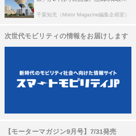
乗会や模型飛行機づくり教室などのコ
ンテンツも
千葉知充（Motor Magazine編集企画室）
次世代モビリティの情報をお届けします
【モーターマガジン9月号】7/31発売