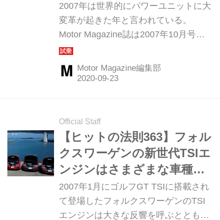
な味わいがあった
2007年は世界的にパワーユニットに大
変革が起きた年と言われている。
Motor Magazine誌は2007年10月号の
特集「パワーユニット戦略の焦点」の
中で、当時の最新BMW直列ユニット
Motor Magazine編集部
に注目。同じ3シリーズの325iと320iを
テストし、それぞれの魅力を検証して
いる。今回はそのレポートを振り返っ
てみよう。（以下の試乗記は、Motor
Official Staff
Magazine 2007年10月号より）
【ヒットの法則363】フォル
クスワーゲンの新世代TSIエ
ンジンはさまざまな車種に
対応する万能ユニットだっ
2007年1月にゴルフGT TSIに搭載され
た
て登場したフォルクスワーゲンのTSI
エンジンは大きな反響を呼ぶととも