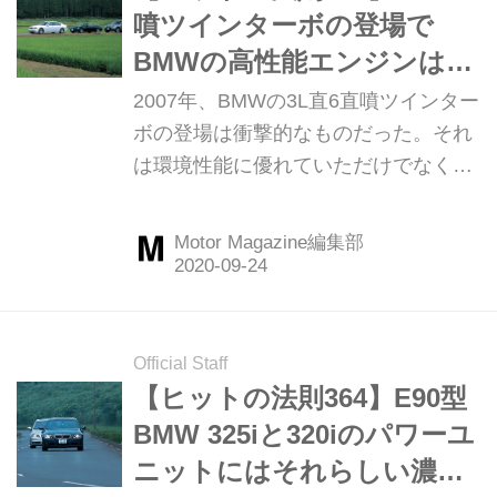
Motor Magazine 2007年10月号より）
噴ツインターボの登場で
BMWの高性能エンジンは新
しい時代に入った
2007年、BMWの3L直6直噴ツインター
ボの登場は衝撃的なものだった。それ
は環境性能に優れていただけでなく、
V8やV12エンジンにも匹敵するパフォ
ーマンスや官能性能を持っていた。
Motor Magazine編集部
Motor Magazine誌は2007年10月号の
特集「パワーユニット戦略の焦点」の
中で、BMWの高性能エンジンにスポ
ットライトを当て、335iカブリオレ、
Official Staff
X5 4.8i、760Liをあらためて取材。こ
【ヒットの法則364】E90型
こではその時の模様を振り返ってみよ
BMW 325iと320iのパワーユ
う。（以下の試乗記は、Motor
ニットにはそれらしい濃密
Magazine 2007年10月号より）