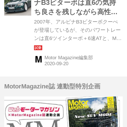
ナB3ビターボは直6の気持
ち良さを残しながら高性能
をエレガントに実現
2007年、アルピナB3ビターボクーぺ
が登場しているが、そのパワートレー
ンは直6ツインターボ＋6速ATと、M3
のV8自然吸気＋MTとは対照的なもの
だった。なぜアルピナは直6にこだわ
Motor Magazine編集部
ったのか、パワートレーンの近い335i
クーぺとはどう違っていたのか。アル
ピナの故郷、ドイツ・ブッフローエで
MotorMagazine誌 連動型特別企画
の試乗記を振り返ってみよう。（以下
の試乗記は、Motor Magazine 2007年
10月号より）