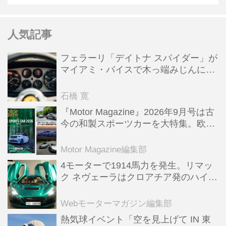
人気記事
フェラーリ「デイトナ スパイダー」が
マイアミ・バイスで木っ端みじんにな
った後「テスタロッサ」に化けた理由
石橋 寛
『Motor Magazine』2026年9月号は古
今の和製スポーツカーを大特集。欧州
スポーツ＆スーパーカー情報も満載
Motor Magazine編集部
4モーターで1914馬力を発生。リマッ
ク ネヴェーラはクロアチア発のハイパ
ーBEV【スーパーカークロニクル・完
全版／115】
Webモーターマガジン編集部
熱気球イベント「空を見上げて IN 東