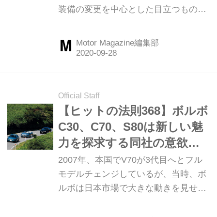
装備の変更を中心とした目立つもので
はなかったが実は中身は大幅に進化し
ていた。Motor Magazine誌ではさっそ
Motor Magazine編集部
く525i（セダン）と530xiツーリングの
2台を連れ出し、1000kmにおよぶロン
グランテストやサーキットでの限界テ
ストを行い、その進化ぶりを確認し
Official Staff
た。（以下の試乗記は、Motor
【ヒットの法則368】ボルボ
Magazine 2007年10月号より）
C30、C70、S80は新しい魅
力を探求する同社の意欲的
な挑戦だった
2007年、本国でV70が3代目へとフル
モデルチェンジしているが、当時、ボ
ルボは日本市場で大きな動きを見せて
いた。それはクーぺ、カブリオレ、プ
レミアムセダンの積極的な投入だ。