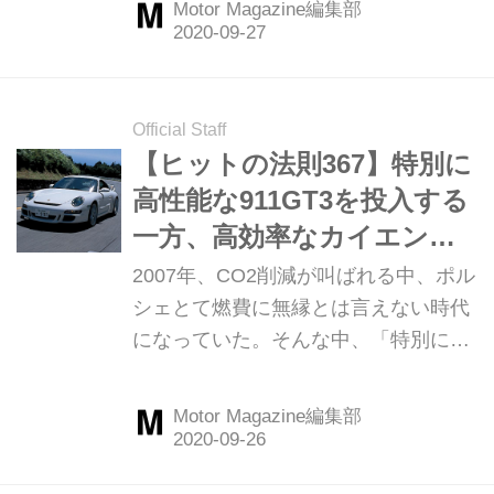
Motor Magazine編集部
Motor Magazine誌はエステートやSUV
だけでないボルボの新しい魅力に着目
して特別企画を組んでいる。ここでは
その模様を振り返ってみよう。（以下
Official Staff
の試乗記は、Motor Magazine 2007年
【ヒットの法則367】特別に
10月号より）
高性能な911GT3を投入する
一方、高効率なカイエンハ
イブリッドも手がけていた
2007年、CO2削減が叫ばれる中、ポル
ポルシェの真意
シェとて燃費に無縁とは言えない時代
になっていた。そんな中、「特別に高
性能な911」といえる997型911GT3が
登場している。しかしその一方で、ポ
Motor Magazine編集部
ルシェはすでにカイエン ハイブリッド
の開発が最終段階に入っていることを