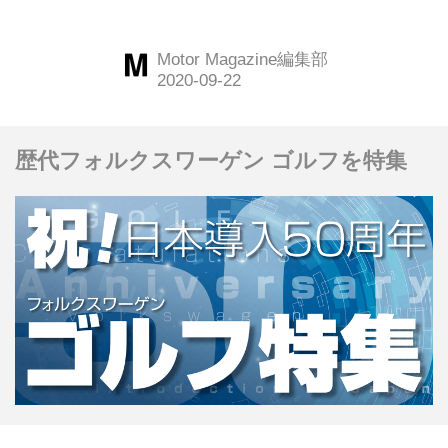
に、ゴルフトゥーランやゴルフヴァリ
アントにも次々と搭載されていった。
Motor Magazine編集部
Motor Magazine誌はこのダウンサイジ
ングエンジンに大注目、2007年10月号
の特集「パワーユニット戦略の焦点」
歴代フォルクスワーゲン ゴルフを特集
の中で、1.4TSIと2.0TSIエンジンを搭
載したゴルフシリーズ6台を集めて大
掛かりな試乗を行った。今回はサーキ
ット試乗も含んだ、レポートを振り返
ってみよう。（以下の試乗記は、
Motor Magazine 2007年10月号より）