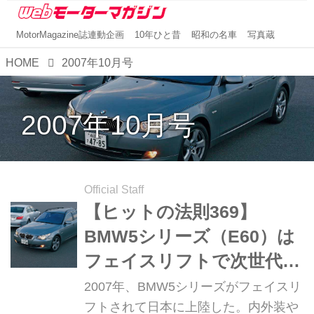
MotorMagazine誌連動企画
10年ひと昔
昭和の名車
写真蔵
HOME
2007年10月号
2007年10月号
Official Staff
【ヒットの法則369】
BMW5シリーズ（E60）は
フェイスリフトで次世代に
向けた見事な進化を遂げて
2007年、BMW5シリーズがフェイスリ
いた
フトされて日本に上陸した。内外装や