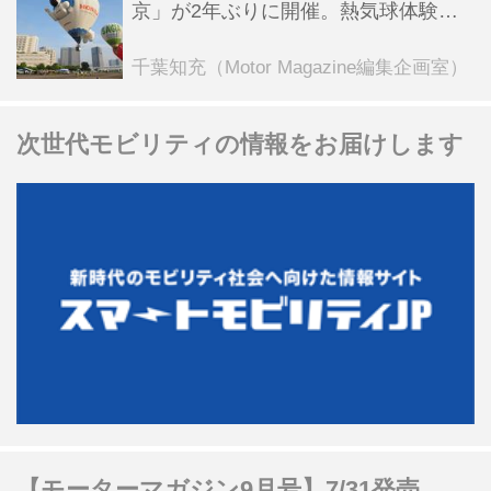
京」が2年ぶりに開催。熱気球体験搭
乗会や模型飛行機づくり教室などのコ
ンテンツも
千葉知充（Motor Magazine編集企画室）
次世代モビリティの情報をお届けします
【モーターマガジン9月号】7/31発売