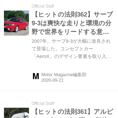
Official Staff
【ヒットの法則362】サーブ
9-3は爽快な走りと環境の分
野で世界をリードする意欲
作だった
2007年、サーブ9-3が大幅に改良され
て登場した。コンセプトカー
「AeroX」のデザイン要素を取り入れ
た外観はまるで別のクルマのようだっ
た。また、バイオパワーや新しい4WD
Motor Magazine編集部
システムなど技術的な話題も盛りだく
さんだった。ここでは日本導入を前に
スウェーデン・イエテボリで行われた
国際試乗会の模様を振り返ってみよ
Official Staff
う。（以下の試乗記は、Motor
【ヒットの法則361】アルピ
Magazine 2007年10月号より）