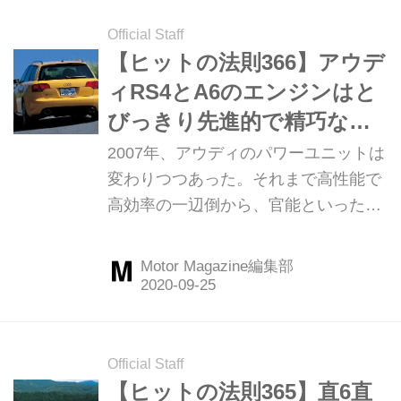
公表していた。そこでMotor Magazine
誌は2007年10月号の特集「パワーユニ
Official Staff
ット戦略の焦点」の中で911GT3を徹
【ヒットの法則366】アウデ
底取材、その試乗をとおしてポルシェ
ィRS4とA6のエンジンはと
のパワーユニット戦略について考察し
びっきり先進的で精巧なも
ている。ここではその時の模様をを振
のだった
2007年、アウディのパワーユニットは
り返ってみよう。（以下の試乗記は、
変わりつつあった。それまで高性能で
Motor Magazine 2007年10月号より）
高効率の一辺倒から、官能といった要
素も持ち始めていた。Motor Magazine
は2007年10月号の特集「パワーユニッ
Motor Magazine編集部
ト戦略の焦点」の中で、アウディRS4
アバントとA6アバント2.8FSIクワトロ
の試乗をとおして、興味深い検証を行
っている。ここではそのレポートを振
Official Staff
り返ってみよう。（以下の試乗記は、
【ヒットの法則365】直6直