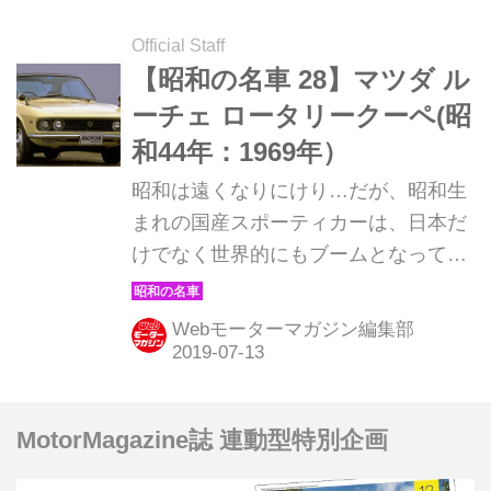
Official Staff
【昭和の名車 28】マツダ ル
ーチェ ロータリークーペ(昭
和44年：1969年）
昭和は遠くなりにけり…だが、昭和生
まれの国産スポーティカーは、日本だ
けでなく世界的にもブームとなってい
る。そんな昭和の名車たちを時系列で
紹介していこう。ここでは1969年発売
Webモーターマガジン編集部
のマツダ ルーチェ ロータリークーペ
を解説。
MotorMagazine誌 連動型特別企画