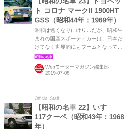
【昭和の名車 23】トヨペッ
ト コロナ マークII 1900HT
GSS（昭和44年：1969年）
昭和は遠くなりにけり…だが、昭和生
まれの国産スポーティカーは、日本だ
けでなく世界的にもブームとなってい
る。そんな昭和の名車たちを時系列で
紹介していこう。ここでは1969年発売
Webモーターマガジン編集部
のトヨペット コロナ マークII 1900HT
GSS。
Official Staff
【昭和の名車 22】いすゞ
117クーペ（昭和43年：1968
年）