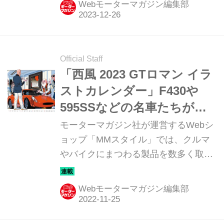
Webモーターマガジン編集部
トヨタ博物館は、通常、140台の車両
をクルマ館で常設展示しているが、そ
れ以外にも400台あまりの歴史的に貴
重な車両を収蔵している。今回のお蔵
Official Staff
出し展ではその中からレアな13台が展
「西風 2023 GTロマン イラ
示される。
ストカレンダー」F430や
595SSなどの名車たちが独
特のタッチで描かれる【MM
モーターマガジン社が運営するWebシ
スタイル コレクション】
ョップ「MMスタイル」では、クルマ
やバイクにまつわる製品を数多く取り
そろえている。そのアイテムの中か
ら、Webモーターマガジン編集部とし
Webモーターマガジン編集部
てオススメしたい逸品を紹介しよう。
今回は、MMスタイル オリジナルの