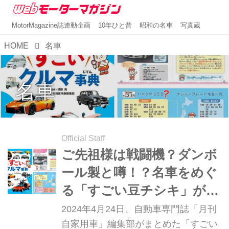
MotorMagazine誌連動企画
10年ひと昔
昭和の名車
写真蔵
HOME
名車
名車
Official Staff
ご先祖様は戦闘機？ダンボ
ール製と噂！？名車をめぐ
る「すごい豆チシキ」が親
子で楽しめる「すごいクル
2024年4月24日、自動車専門誌「月刊
マ事典」発売開始
自家用車」編集部がまとめた「すごい