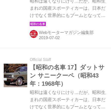
昭和は遠くなりにけり…だが、昭和生
まれの国産スポーティカーは、日本だ
けでなく世界的にもブームとなってい
る。そんな昭和の名車たちを時系列で
紹介していこう。1968年発売のマツダ
Webモーターマガジン編集部
ファミリア ロータリークーペ。 高性
能を大衆のものとした、初のロータリ
ーエンジン量産車 マツダ ファミリア
ロータリークーペ：昭和43年（1968
Official Staff
年）7月発売 1968年（昭和43年）7
【昭和の名車 17】ダットサ
月、ファミリア1000／1200のシリー
ン サニークーペ（昭和43
ズにロータリーエンジン（以下、RE）
年：1968年）
を搭載したクーペが追加された。前年
昭和は遠くなりにけり…だが、昭和生
の1967年秋の東京モーターショーに出
まれの国産スポーティカーは、日本だ
品された試作モデル「RX85」を市販
けでなく世界的にもブームとなってい
化したもので、ファミリア ロータリー