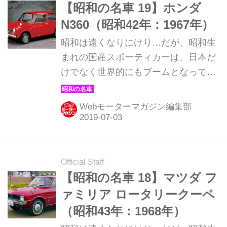
【昭和の名車 19】ホンダ
N360（昭和42年：1967年）
昭和は遠くなりにけり…だが、昭和生
まれの国産スポーティカーは、日本だ
けでなく世界的にもブームとなってい
る。そんな昭和の名車たちを時系列で
紹介していこう。1967年発売のホンダ
Webモーターマガジン編集部
N360。
Official Staff
【昭和の名車 18】マツダ フ
ァミリア ロータリークーペ
（昭和43年：1968年）