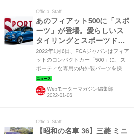
「西風 GTロマン イラスト カレンダ
ー」だ。
Official Staff
あのフィアット500に「スポ
ーツ」が登場。愛らしいス
タイリングとスポーツドラ
イブを両立させた限定車
2022年1月6日、FCAジャパンはフィア
ットのコンパクトカー「500」に、ス
ポーティな専用の内外装パーツを採用
した限定車「500 スポーツ（Sport）」
を設定。2022年1月15日（土）に185
Webモーターマガジン編集部
台限定で販売を開始する。
Official Staff
【昭和の名車 36】三菱 ミニ