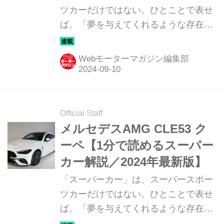
ツカーだけではない。ひとことで表せ
ば、「夢を与えてくれるような存在」
だ。ここでは、国内外のそんな魅力あ
るモデルたちを簡単に紹介していこ
Webモーターマガジン編集部
う。今回は、ポルシェ 718ケイマン
GTS 4.0／718ボクスターGTS
4.0（PORSCHE 718 CAYMAN GTS
4.0／718 BOXSTER GTS 4.0）だ。
Official Staff
メルセデスAMG CLE53 ク
ーペ【1分で読めるスーパー
カー解説／2024年最新版】
「スーパーカー」は、スーパースポー
ツカーだけではない。ひとことで表せ
ば、「夢を与えてくれるような存在」
だ。ここでは、国内外のそんな魅力あ