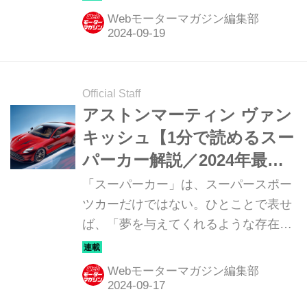
るモデルたちを簡単に紹介していこ
Webモーターマガジン編集部
う。今回は、アウディ RS3 スポーツ
バック／セダン（AUDI RS3
SPORTBACK ／ SEDAN）だ。
Official Staff
アストンマーティン ヴァン
キッシュ【1分で読めるスー
パーカー解説／2024年最新
版】
「スーパーカー」は、スーパースポー
ツカーだけではない。ひとことで表せ
ば、「夢を与えてくれるような存在」
だ。ここでは、国内外のそんな魅力あ
るモデルたちを簡単に紹介していこ
Webモーターマガジン編集部
う。今回は、アストンマーティン ヴァ
ンキッシュ（ASTON MARTIN