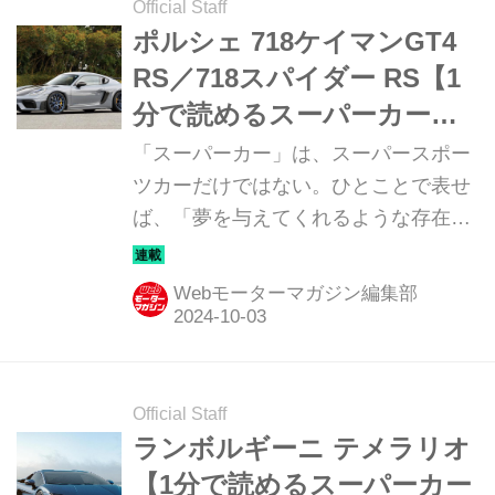
Official Staff
ポルシェ 718ケイマンGT4
RS／718スパイダー RS【1
分で読めるスーパーカー解
説／2024年最新版】
「スーパーカー」は、スーパースポー
ツカーだけではない。ひとことで表せ
ば、「夢を与えてくれるような存在」
だ。ここでは、国内外のそんな魅力あ
るモデルたちを簡単に紹介していこ
Webモーターマガジン編集部
う。今回は、ポルシェ 718ケイマン
GT4 RS／718スパイダー
RS（PORSCHE 718 CAYMAN GT4
RS ／ 718 SPYDER RS）だ。
Official Staff
ランボルギーニ テメラリオ
【1分で読めるスーパーカー