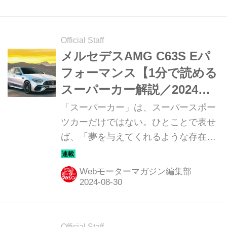
GTS（PORSCHE 911 CARRERA
GTS）だ。
Official Staff
メルセデスAMG C63S Eパ
フォーマンス【1分で読める
スーパーカー解説／2024年
最新版】
「スーパーカー」は、スーパースポー
ツカーだけではない。ひとことで表せ
ば、「夢を与えてくれるような存在」
だ。ここでは、国内外のそんな魅力あ
るモデルたちを簡単に紹介していこ
Webモーターマガジン編集部
う。今回は、メルセデスAMG C63S E
パフォーマンス（MERCEDES-AMG
C63S E PERFORMANCE）だ。
Official Staff