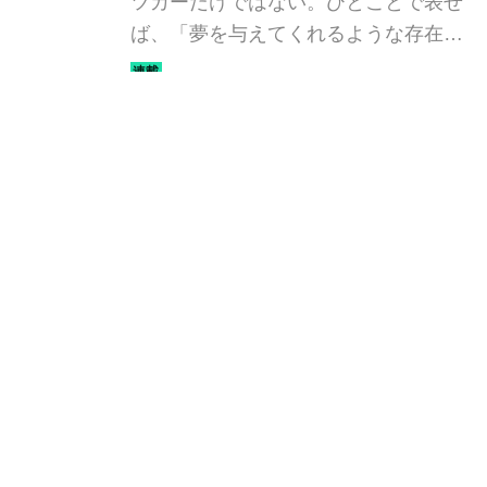
ツカーだけではない。ひとことで表せ
ば、「夢を与えてくれるような存在」
だ。ここでは、国内外のそんな魅力あ
るモデルたちを簡単に紹介していこ
Webモーターマガジン編集部
う。今回は、BMW M3 セダン／ツーリ
ング（BMW M3 SEDAN ／
TOURING）だ。
人気記事
フェラーリ「デイトナ スパイダー」が
マイアミ・バイスで木っ端みじんにな
った後「テスタロッサ」に化けた理由
石橋 寛
4モーターで1914馬力を発生。リマッ
ク ネヴェーラはクロアチア発のハイパ
ーBEV【スーパーカークロニクル・完
全版／115】
Webモーターマガジン編集部