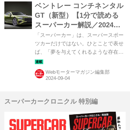
ベントレー コンチネンタル
GT（新型）【1分で読める
スーパーカー解説／2024年
最新版】
「スーパーカー」は、スーパースポー
ツカーだけではない。ひとことで表せ
ば、「夢を与えてくれるような存在」
だ。ここでは、国内外のそんな魅力あ
るモデルたちを簡単に紹介していこ
Webモーターマガジン編集部
う。今回は、ベントレー 新型コンチネ
ンタルGT（BENTLEY CONTINENTAL
GT）だ。
スーパーカークロニクル 特別編