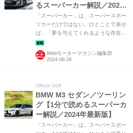
るスーパーカー解説／2024
年最新版】
「スーパーカー」は、スーパースポー
ツカーだけではない。ひとことで表せ
ば、「夢を与えてくれるような存在」
だ。ここでは、国内外のそんな魅力あ
るモデルたちを簡単に紹介していこ
Webモーターマガジン編集部
う。今回は、BMWアルピナ D3S リム
ジン／ツーリング（BMW ALPINA
D3S LIMOUSINE ／ TOURING）だ。
Official Staff
BMW M3 セダン／ツーリン
グ【1分で読めるスーパーカ
ー解説／2024年最新版】
「スーパーカー」は、スーパースポー