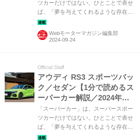
ツカーだけではない。ひとことで表せ
ば、「夢を与えてくれるような存在」
だ。ここでは、国内外のそんな魅力あ
るモデルたちを簡単に紹介していこ
Webモーターマガジン編集部
う。今回は、BMW i7 M70 xドライブ
（BMW i7 M70 ｘDrive）だ。
Official Staff
アウディ RS3 スポーツバッ
ク／セダン【1分で読めるス
ーパーカー解説／2024年最
新版】
「スーパーカー」は、スーパースポー
ツカーだけではない。ひとことで表せ
ば、「夢を与えてくれるような存在」
だ。ここでは、国内外のそんな魅力あ