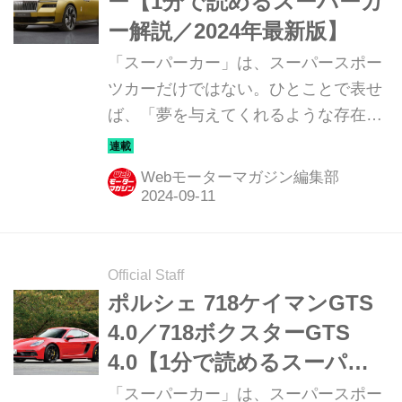
ー【1分で読めるスーパーカ
ー解説／2024年最新版】
「スーパーカー」は、スーパースポー
ツカーだけではない。ひとことで表せ
ば、「夢を与えてくれるような存在」
だ。ここでは、国内外のそんな魅力あ
るモデルたちを簡単に紹介していこ
Webモーターマガジン編集部
う。今回は、ロールス・ロイス スペク
ター（ROLLS-ROYCE SPECTRE）
だ。
Official Staff
ポルシェ 718ケイマンGTS
4.0／718ボクスターGTS
4.0【1分で読めるスーパー
カー解説／2024年最新版】
「スーパーカー」は、スーパースポー