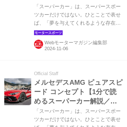
「スーパーカー」は、スーパースポー
ツカーだけではない。ひとことで表せ
ば、「夢を与えてくれるような存在」
だ。ここでは、国内外のそんな魅力あ
るモデルたちを簡単に紹介していこ
Webモーターマガジン編集部
う。今回は、フェラーリ
F80（FERRARI F80）だ。
Official Staff
メルセデスAMG ピュアスピ
ード コンセプト【1分で読
めるスーパーカー解説／
2024年最新版】
「スーパーカー」は、スーパースポー
ツカーだけではない。ひとことで表せ