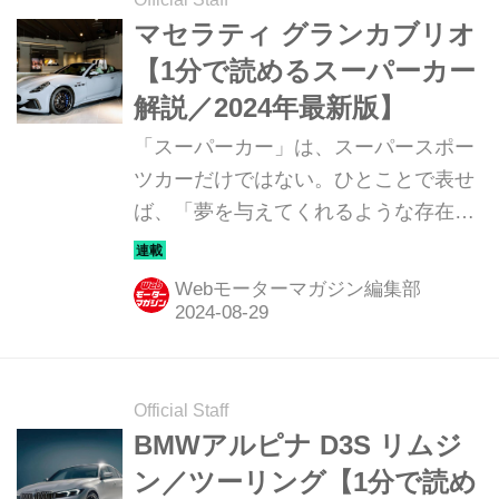
マセラティ グランカブリオ
【1分で読めるスーパーカー
解説／2024年最新版】
「スーパーカー」は、スーパースポー
ツカーだけではない。ひとことで表せ
ば、「夢を与えてくれるような存在」
だ。ここでは、国内外のそんな魅力あ
るモデルたちを簡単に紹介していこ
Webモーターマガジン編集部
う。今回は、マセラティ グランカブリ
オ（MASERATI GRAN CABRIO）だ。
Official Staff
BMWアルピナ D3S リムジ
ン／ツーリング【1分で読め