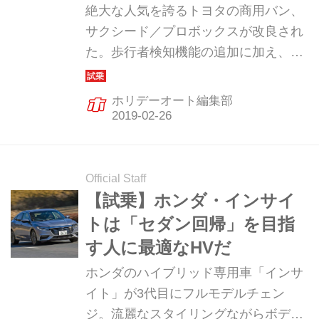
用バンの完成形！
絶大な人気を誇るトヨタの商用バン、
サクシード／プロボックスが改良され
た。歩行者検知機能の追加に加え、ハ
イブリッド車も設定された。まずはハ
イブリッド車を試乗してみた。（ホリ
ホリデーオート編集部
デーオート2019年3月号より）
Official Staff
【試乗】ホンダ・インサイ
トは「セダン回帰」を目指
す人に最適なHVだ
ホンダのハイブリッド専用車「インサ
イト」が3代目にフルモデルチェン
ジ。流麗なスタイリングながらボディ