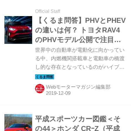
Official Staff
【くるま問答】PHVとPHEV
の違いは何？ トヨタRAV4
のPHVモデル公開で注目の
ハイブリッドシステム
世界中の自動車が電動化に向かってい
る中、内燃機関搭載車と電動車の橋渡
し的な存在となっているのがハイブリ
ッドカー（HV＝Hybird Vehicle）であ
る。1997年にトヨタがプリウスでHV
Webモーターマガジン編集部
を量産化に成功した後、続々とフォロ
ワー車が増え、システムもバリエーシ
ョンに富んでいる。その中の1種が
PHVやPHEVである。似た名称だが、
平成スポーツカー図鑑＜そ
どんな違いがあるのだろうか。またHV
の44＞ホンダ CRｰZ（平成