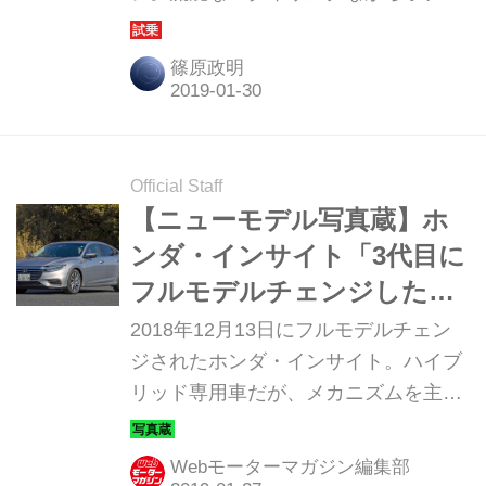
形状は4ドアセダンを採用。1.5L+2モ
ーターのi-MMDを採用した、その走り
篠原政明
っぷりは…？
Official Staff
【ニューモデル写真蔵】ホ
ンダ・インサイト「3代目に
フルモデルチェンジしたハ
イブリッド専用車」
2018年12月13日にフルモデルチェン
ジされたホンダ・インサイト。ハイブ
リッド専用車だが、メカニズムを主張
しない本質的な良いクルマに仕上げら
れた。そのディテールを紹介していこ
Webモーターマガジン編集部