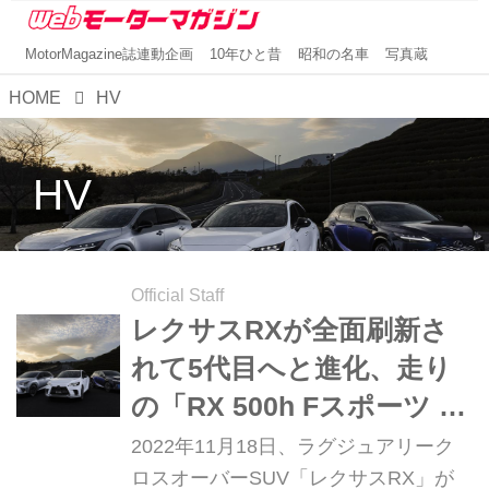
MotorMagazine誌連動企画
10年ひと昔
昭和の名車
写真蔵
HOME
HV
HV
Official Staff
レクサスRXが全面刷新さ
れて5代目へと進化、走り
の「RX 500h Fスポーツ パ
フォーマンス」も登場
2022年11月18日、ラグジュアリーク
ロスオーバーSUV「レクサスRX」が