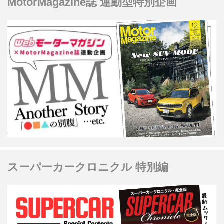
MotorMagazine誌 連動型特別企画
スーパーカークロニクル 特別編