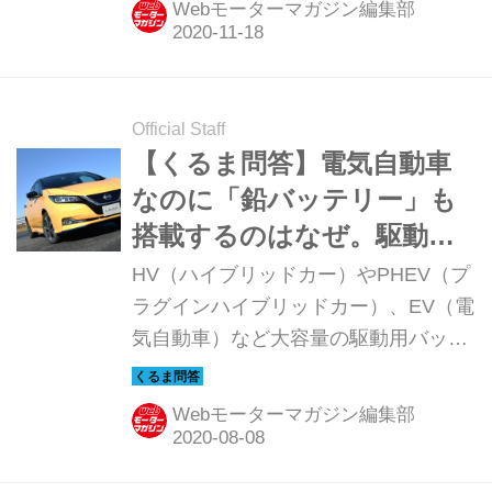
Webモーターマガジン編集部
ダ インサイト」だ。
Official Staff
【くるま問答】電気自動車
なのに「鉛バッテリー」も
搭載するのはなぜ。駆動用
バッテリーだけではダメな
HV（ハイブリッドカー）やPHEV（プ
の？
ラグインハイブリッドカー）、EV（電
気自動車）など大容量の駆動用バッテ
リーを搭載するクルマには、ガソリン
車と同様に鉛バッテリーも採用されて
Webモーターマガジン編集部
いる。なぜ、わざわざ2種類のバッテ
リーを搭載しているのだろうか。