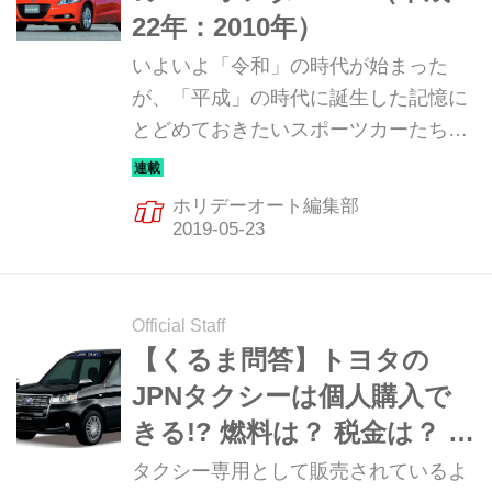
システムについても、再確認する。
22年：2010年）
いよいよ「令和」の時代が始まった
が、「平成」の時代に誕生した記憶に
とどめておきたいスポーツカーたち
を、図鑑風に紹介しておこう。今回
は、ハイブリッド・コンパクトスポー
ホリデーオート編集部
ツのCRｰZだ。（ホリデーオート2019
年4月号より）
Official Staff
【くるま問答】トヨタの
JPNタクシーは個人購入で
きる!? 燃料は？ 税金は？ ラ
ンニングコストは？
タクシー専用として販売されているよ