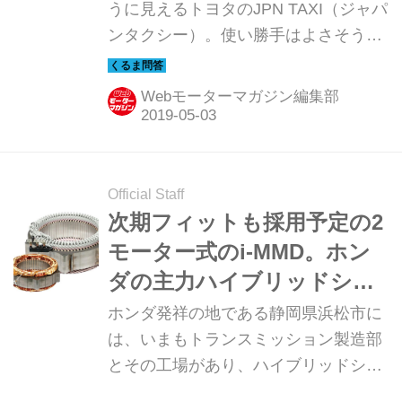
うに見えるトヨタのJPN TAXI（ジャパ
ンタクシー）。使い勝手はよさそうな
ので、愛車にしたいと思う人もいるだ
ろう。実際にJPN TAXIを個人が自家用
Webモーターマガジン編集部
車として購入できるのだろうか。
Official Staff
次期フィットも採用予定の2
モーター式のi-MMD。ホン
ダの主力ハイブリッドシス
テムの進化を知る
ホンダ発祥の地である静岡県浜松市に
は、いまもトランスミッション製造部
とその工場があり、ハイブリッドシス
テム「i-MMD」もここで製造されてい