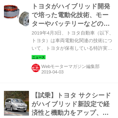
トヨタがハイブリッド開発
で培った電動化技術、モー
ターやバッテリーなどの特
許実施権を無償で提供
2019年4月3日、トヨタ自動車（以下、
トヨタ）は車両電動化関連の技術につ
いて、トヨタが保有している特許実施
権（審査継続中を含む）を無償で提供
するとともに、電動車を開発・製造す
Webモーターマガジン編集部
るために、トヨタが保有するパワート
レーンシステムを活用してもらう際
に、技術サポートを実施することを決
定した。
【試乗】トヨタ サクシード
がハイブリッド新設定で経
済性と機動力をアップ、商