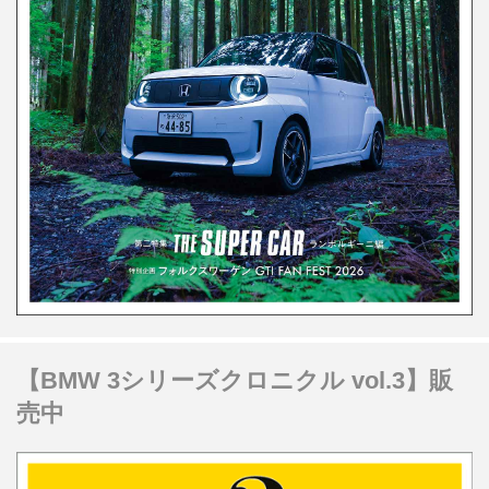
【BMW 3シリーズクロニクル vol.3】販
売中