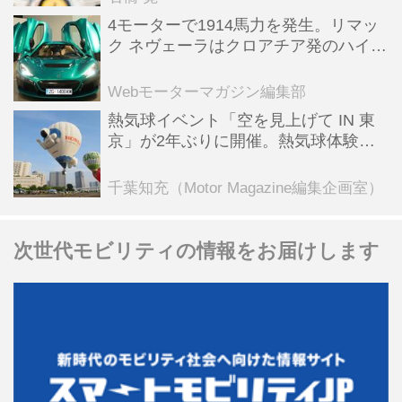
4モーターで1914馬力を発生。リマッ
ク ネヴェーラはクロアチア発のハイパ
ーBEV【スーパーカークロニクル・完
全版／115】
Webモーターマガジン編集部
熱気球イベント「空を見上げて IN 東
京」が2年ぶりに開催。熱気球体験搭
乗会や模型飛行機づくり教室などのコ
ンテンツも
千葉知充（Motor Magazine編集企画室）
次世代モビリティの情報をお届けします