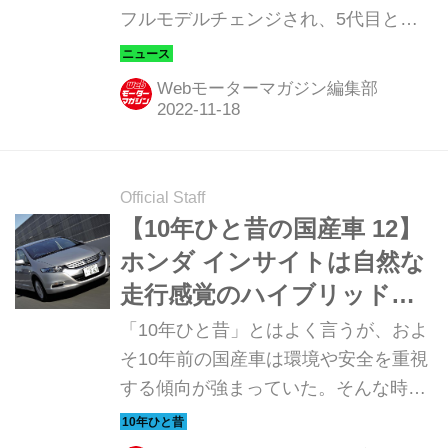
フルモデルチェンジされ、5代目とし
て登場した。レクサスを代表するグロ
ーバルコアモデルはどのように進化し
Webモーターマガジン編集部
たのだろうか。
Official Staff
【10年ひと昔の国産車 12】
ホンダ インサイトは自然な
走行感覚のハイブリッド車
として魅力に溢れていた
「10年ひと昔」とはよく言うが、およ
そ10年前の国産車は環境や安全を重視
する傾向が強まっていた。そんな時代
のニューモデル試乗記を当時の記事と
写真で紹介していこう。今回は「ホン