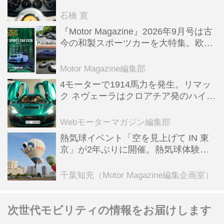
った後「テスタロッサ」に化けた理由
石橋 寛
『Motor Magazine』2026年9月号は古
今の和製スポーツカーを大特集。欧州
スポーツ＆スーパーカー情報も満載
Motor Magazine編集部
4モーターで1914馬力を発生。リマッ
ク ネヴェーラはクロアチア発のハイパ
ーBEV【スーパーカークロニクル・完
全版／115】
Webモーターマガジン編集部
熱気球イベント「空を見上げて IN 東
京」が2年ぶりに開催。熱気球体験搭
乗会や模型飛行機づくり教室などのコ
ンテンツも
千葉知充（Motor Magazine編集企画室）
次世代モビリティの情報をお届けします