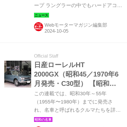
ープ ラングラーの中でもハードアコア
な2ドアの「ラングラー ルビコン」を
100台限定で導入するとと発表した。
Webモーターマガジン編集部
車両価格は849万円で、全国のジープ
正規ディーラーで販売を開始する。
Official Staff
日産ローレルHT
2000GX（昭和45／1970年6
月発売・C30型） 【昭和の
名車・完全版ダイジェスト
この連載では、昭和30年～55年
057】
（1955年〜1980年）までに発売さ
れ、名車と呼ばれるクルマたちを詳細
に紹介しよう。その第57回目は、ラグ
ジュアリーさとスポーツ性を兼ね備え