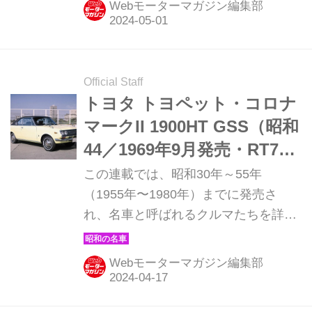
Webモーターマガジン編集部
た日産ローレルHT 2000GXの登場だ。
（現在販売中のMOOK「昭和の名車・
完全版Volume.1」より）
Official Staff
トヨタ トヨペット・コロナ
マークII 1900HT GSS（昭和
44／1969年9月発売・RT75
型）【昭和の名車・完全版
この連載では、昭和30年～55年
ダイジェスト053】
（1955年〜1980年）までに発売さ
れ、名車と呼ばれるクルマたちを詳細
に紹介しよう。その第54回目は、トヨ
タのツインカムシリーズの緒となった
Webモーターマガジン編集部
トヨペット・コロナマークIIの登場
だ。（現在販売中のMOOK「昭和の名