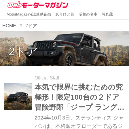
MotorMagazine誌連動企画
10年ひと昔
昭和の名車
写真蔵
HOME
2ドア
2ドア
Official Staff
本気で限界に挑むための究
極形！限定100台の２ドア
冒険野郎「ジープ ラングラ
ー ルビコン」は、お目立
2024年10月3日、ステランティス ジャ
ち度も比類なし
パンは、本格派オフローダーであるジ