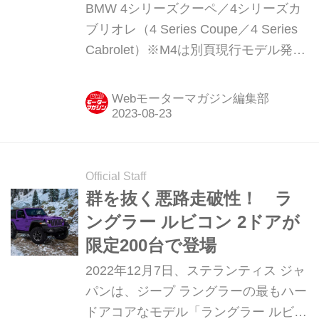
版】
BMW 4シリーズクーペ／4シリーズカ
ブリオレ（4 Series Coupe／4 Series
Cabrolet）※M4は別頁現行モデル発表
日：2020年10月16日車両価格：694万
円〜1146万円
Webモーターマガジン編集部
Official Staff
群を抜く悪路走破性！ ラ
ングラー ルビコン 2ドアが
限定200台で登場
2022年12月7日、ステランティス ジャ
パンは、ジープ ラングラーの最もハー
ドアコアなモデル「ラングラー ルビコ