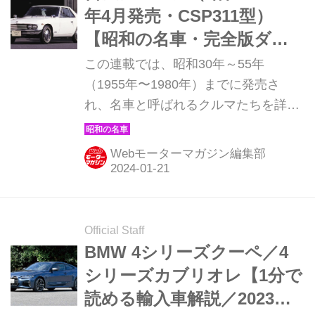
年4月発売・CSP311型）
【昭和の名車・完全版ダイ
ジェスト028】
この連載では、昭和30年～55年
（1955年〜1980年）までに発売さ
れ、名車と呼ばれるクルマたちを詳細
に紹介しよう。その第28回目は、流麗
なクーペスタイルが印象的だった初代
Webモーターマガジン編集部
日産シルビアの登場だ。（現在販売中
のMOOK「昭和の名車・完全版
Volume.1」より）
Official Staff
BMW 4シリーズクーペ／4
シリーズカブリオレ【1分で
読める輸入車解説／2023年