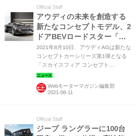
Official Staff
アウディの未来を創造する
新たなコンセプトモデル、2
ドアBEVロードスター「ス
カイスフィア コンセプト」
2021年8月10日、アウディAGは新たな
コンセプトカーシリーズ第1弾となる
「スカイスフィア コンセプト
（Skysphere concept）」を発表し
た。この2ドアロードスターの
Webモーターマガジン編集部
BEV（電気自動車）には、アウディの
未来を見据えた内外装デザイン、そし
てアダプティブホイールベースを始
め、自動運転システム、シームレスな
Official Staff
デジタルエコシステムなど革新的テク
ジープ ラングラーに100台
ノロジーがふんだんに盛り込まれてい