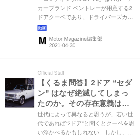
乗り心地に身を委ねる
カーブランド ベントレーが用意する2
ドアクーペであり、ドライバーズカー
である。その名のとおりV8の4L ツイ
ンターボエンジンを搭載したモデルで
Motor Magazine編集部
あるが、よくあるスポーツカーとは一
線を画した心地よさを感じさせてくれ
る。今回、高速道路からワインディン
グなどさまざまなシーンで、このプレ
Official Staff
ミアムスポーツクーペの「贅」を味わ
【くるま問答】2ドア “セダ
ってきた。
ン” はなぜ絶滅してしまっ
たのか。その存在意義はな
んだったのか
世代によって異なると思うが、若い世
代であれば“2ドア”と聞くとクーペを思
い浮かべるかもしれない。しかし、過