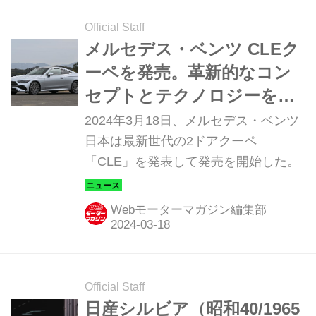
車・完全版Volume.1」より）
Official Staff
メルセデス・ベンツ CLEク
ーペを発売。革新的なコン
セプトとテクノロジーを備
えた2ドアクーペ
2024年3月18日、メルセデス・ベンツ
日本は最新世代の2ドアクーペ
「CLE」を発表して発売を開始した。
Webモーターマガジン編集部
Official Staff
日産シルビア（昭和40/1965