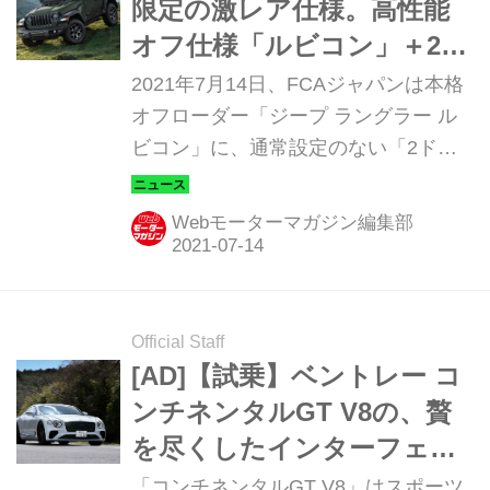
限定の激レア仕様。高性能
る。
オフ仕様「ルビコン」＋2ド
ア＋ソフトトップモデル
2021年7月14日、FCAジャパンは本格
オフローダー「ジープ ラングラー ル
ビコン」に、通常設定のない「2ドア
のソフトトップ仕様」を限定車「ラン
グラー ルビコン ソフトトップ」とし
Webモーターマガジン編集部
て発表。7月24日より限定100台で販売
が開始される。
Official Staff
[AD]【試乗】ベントレー コ
ンチネンタルGT V8の、贅
を尽くしたインターフェイ
スを目にしながら心地良い
「コンチネンタルGT V8」はスポーツ