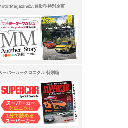
MotorMagazine誌 連動型特別企画
スーパーカークロニクル 特別編