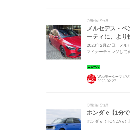
Official Staff
メルセデス・ベ
ーティに、より
2023年2月27日、
マイナーチェンジして
Webモーターマガ
Official Staff
ホンダ e【1分
ホンダ e（HONDA e