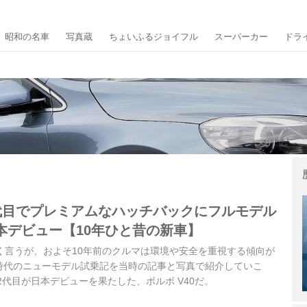
昭和の名車
写真蔵
ちょいふるジョイフル
スーパーカー
ドラ
2代目でプレミアムなハッチバックにフルモデル
本デビュー【10年ひと昔の新車】
く言うが、およそ10年前のクルマは環境や安全を重視する傾向が
時代のニューモデル試乗記を当時の記事と写真で紹介していこ
に2代目が日本デビューを果たした、ボルボ V40だ。