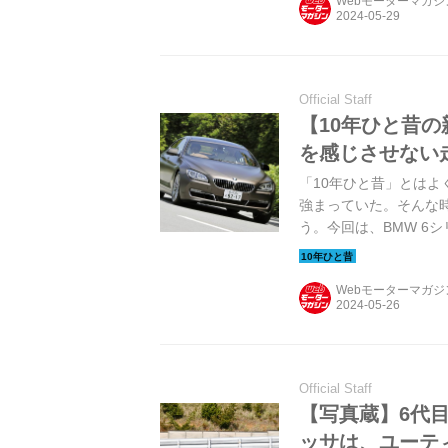
Webモーターマガ
Official Staff
【10年ひと昔の
を感じさせない
「10年ひと昔」とはよ
強まっていた。そんな
う。今回は、BMW 6
Webモーターマガ
Official Staff
【写真蔵】6代
ッサは、ユーテ