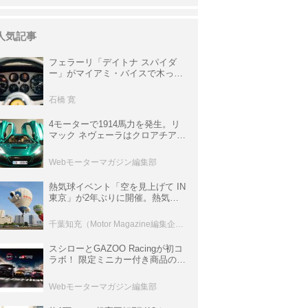
人気記事
フェラーリ「デイトナ スパイダ
ー」がマイアミ・バイスで木っ端
みじんになった後「テスタロッ
サ」に化けた理由
石橋 寛
4モーターで1914馬力を発生。リ
マック ネヴェーラはクロアチア発
のハイパーBEV【スーパーカーク
ロニクル・完全版／115】
Webモーターマガジン編集部
熱気球イベント「空を見上げて IN
東京」が2年ぶりに開催。熱気球
体験搭乗会や模型飛行機づくり教
室などのコンテンツも
千葉知充（Motor Magazine編集企画室）
スシローとGAZOO Racingが初コ
ラボ！ 限定ミニカー付き商品の
他、富士スピードウェイのイベン
ト体験があたる抽選企画などを展
Webモーターマガジン編集部
開