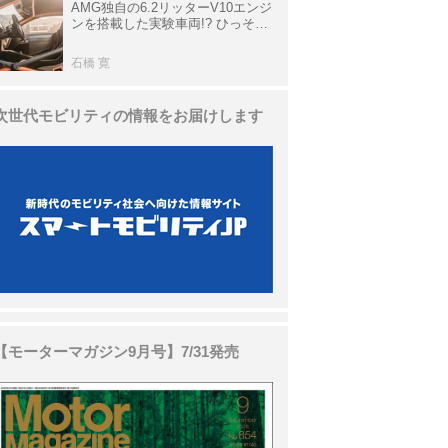
AMG独自の6.2リッターV10エンジ
ンを搭載した実験車両!? ひっそり
生き残っていた「CLK DTM AMG
P900 プロトタイプ」とは
石橋 寛
次世代モビリティの情報をお届けします
【モーターマガジン9月号】7/31発売