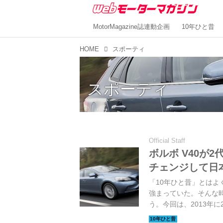
MotorMagazine誌連動企画
10年ひと昔
HOME
スポーティ
スポーティ
Official Staff
ボルボ V40が
チェンジして日
「10年ひと昔」とはよ
強まっていた。そんな
う。今回は、2013年