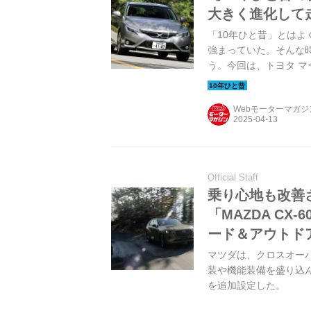
大きく進化して
「10年ひと昔」とはよ
強まっていた。そんな
う。今回は、トヨタ マ
Webモーターマガ
Official Staff
乗り心地も改善
「MAZDA C
ード＆アウトド
マツダは、クロスオーバー
装や機能装備を盛り込んだ新
を追加設定した。