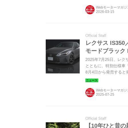
Webモーターマガ
Official Staff
レクサス IS3
モードブラック 
2025年7月25日、レ
とともに、特別仕様車「F
8月4日から発売すると
Webモーターマガ
Official Staff
【10年ひと昔