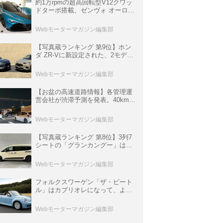
約1万rpmの超高回転型V12クワッ
ドターボ搭載、ゼンヴォ オーロラ
は100台限定、デンマーク発のハ
イパーカー【スーパーカークロニ
Webモーターマガジン編集部
クル・完全版／116】
【写真蔵ランキング 第9位】ホン
ダ ZR-Vに新設定された、2モデル
の特別仕様車「クロスツーリン
グ」と「ブラックスタイル」
Webモーターマガジン編集部
【お盆の高速道路情報】各管理運
営会社が渋滞予測を発表。40km以
上の渋滞を予測されている道が複
数ある
Webモーターマガジン編集部
【写真蔵ランキング 第8位】3列7
シートの「グランカングー」は、
欧州仕様にはないダブルバックド
ア＆ブラックバンパーの組み合わ
Webモーターマガジン編集部
せ
フォルクスワーゲン「ザ・ビート
ル」はカブリオレになって、より
スタイリッシュになった【10年ひ
と昔の新車】
Webモーターマガジン編集部