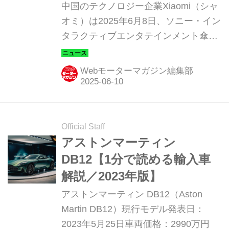
バーチャルの融合～
中国のテクノロジー企業Xiaomi（シャ
オミ）は2025年6月8日、ソニー・イン
タラクティブエンタテインメント傘下
のポリフォニー・デジタルと提携し、
自社のフラッグシップEV「Xiaomi
Webモーターマガジン編集部
SU7 Ultra（シャオミ エスユーセブン
ウルトラ）」をPlayStation用ドライビ
ングシミュレーター「グランツーリス
モ7」に登場させると発表した。
Official Staff
アストンマーティン
DB12【1分で読める輸入車
解説／2023年版】
アストンマーティン DB12（Aston
Martin DB12）現行モデル発表日：
2023年5月25日車両価格：2990万円