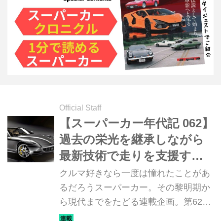
Official Staff
【スーパーカー年代記 062】
過去の栄光を継承しながら
最新技術で走りを支援す
る、フェラーリ 612スカリ
クルマ好きなら一度は憧れたことがあ
エッティ
るだろうスーパーカー。その黎明期か
ら現代までをたどる連載企画。第62回
は「フェラーリ 612スカリエッティ」