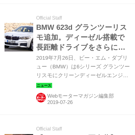
Official Staff
BMW 623d グランツーリス
モ追加。ディーゼル搭載で
長距離ドライブをさらに快
適に
2019年7月26日、ビー・エム・ダブリ
ュー（BMW）は6シリーズ グランツー
リスモにクリーンディーゼルエンジン
を搭載したグレード「623d グランツ
ーリスモ」を追加した。
Webモーターマガジン編集部
Official Staff