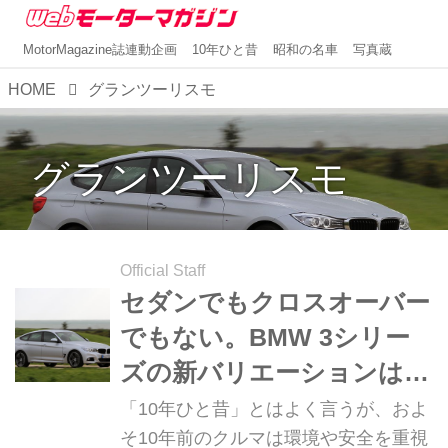
MotorMagazine誌連動企画
10年ひと昔
昭和の名車
写真蔵
HOME
グランツーリスモ
グランツーリスモ
Official Staff
セダンでもクロスオーバー
でもない。BMW 3シリー
ズの新バリエーションは、
5ドアのグランツーリスモ
「10年ひと昔」とはよく言うが、およ
だった【10年ひと昔の新
そ10年前のクルマは環境や安全を重視