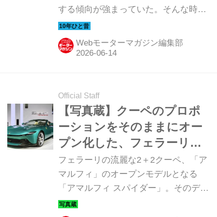
する傾向が強まっていた。そんな時代
車】
のニューモデル試乗記を当時の記事と
写真で紹介していこう。今回は、2013
Webモーターマガジン編集部
年にBMW 3シリーズのラインナップに
加わった「グランツーリスモ」だ。
Official Staff
【写真蔵】クーペのプロポ
ーションをそのままにオー
プン化した、フェラーリ
「アマルフィ スパイダー」
フェラーリの流麗な2＋2クーペ、「ア
マルフィ」のオープンモデルとなる
「アマルフィ スパイダー」。そのディ
テールを写真で紹介しよう。