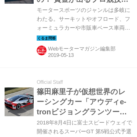
いうこと？
モータースポーツのジャンルは多岐に
わたる。サーキットやオフロード、フ
ォーミュラカーや市販車ベース車両の
レースなど、数えだしたらキリがな
い。では、最近耳にすることの多い“e
Webモーターマガジン編集部
モータースポーツ”とはどんなものなの
だろうか。モータージャーナリストの
鈴木ケンイチ氏に聞いた。
Official Staff
篠田麻里子が仮想世界のレ
ーシングカー「アウディe-
tronビジョングランツーリ
スモ」に同乗！ FSWスーパ
2018年8月4日に富士スピードウェイで
ーGTとアキバに登場【ニュ
開催されるスーパーGT 第5戦公式予選