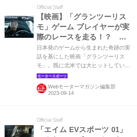
Official Staff
【映画】「グランツーリス
モ」ゲーム プレイヤーが実
際のレースを走る！？ そ
んな話が本当にあった！
日本発のゲームから生まれた奇跡の実
話を基にした映画「グランツーリス
モ」。既に北米では大ヒットしてい
る、この作品の見どころを映画評論家
の永田よしのり氏に紹介してもらお
Webモーターマガジン編集部
う。
Official Staff
「エイム EVスポーツ 01」