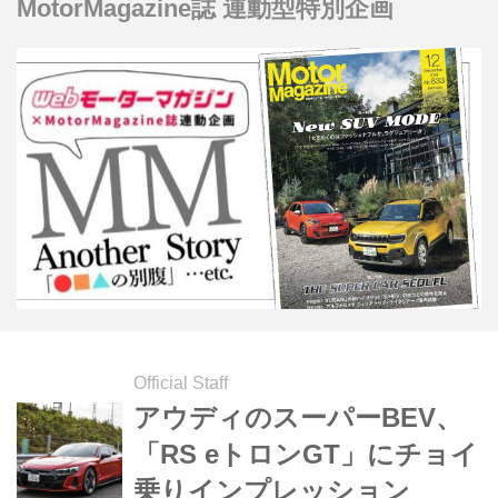
MotorMagazine誌 連動型特別企画
作したバーチャルマシンの圧倒的ポテ
ンシャルを、フルに満喫することがで
きる。
Official Staff
アウディのスーパーBEV、
「RS eトロンGT」にチョイ
乗りインプレッション