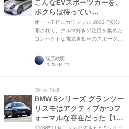
こんなEVスポーツカーを、
ボクらは待ってい
た！・・・のかもしれない
オートモビルカウンシル 2023で初公
開されて、クルマ好きの注目を集めた
コンパクトな電気自動車のスポーツカ
ー、「エイム（AIM） EVスポーツ
01」。こんな電気自動車が登場するの
篠原政明
を待っていた人は多いのではないだろ
うか。
Official Staff
BMW 5シリーズ グランツー
リスモはアクティブかつフ
ォーマルな存在だった【10
年ひと昔の新車】
2009年11月に国内発表された5シリー