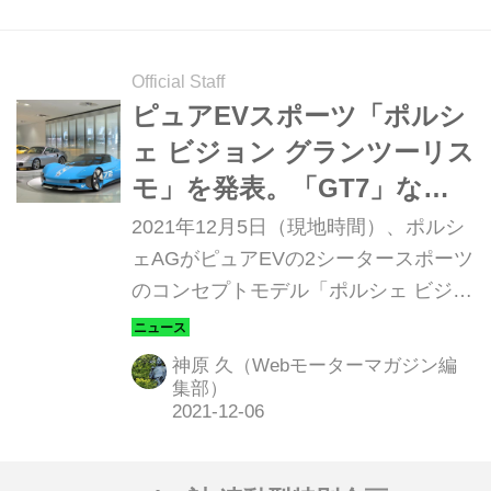
Official Staff
ピュアEVスポーツ「ポルシ
ェ ビジョン グランツーリス
モ」を発表。「GT7」なら
その超絶パフォーマンスが
2021年12月5日（現地時間）、ポルシ
体験できる
ェAGがピュアEVの2シータースポーツ
のコンセプトモデル「ポルシェ ビジョ
ン グランツーリスモ（Porsche Vision
Gran Turismo）」をプロデュースし発
神原 久（Webモーターマガジン編
表。グランツーリスモの最新作「Gran
集部）
Turismo 7」に登場させる。PS4／
PS5（PlayStation 4／PlayStation 5）
のユーザーなら、ポルシェが初めて製