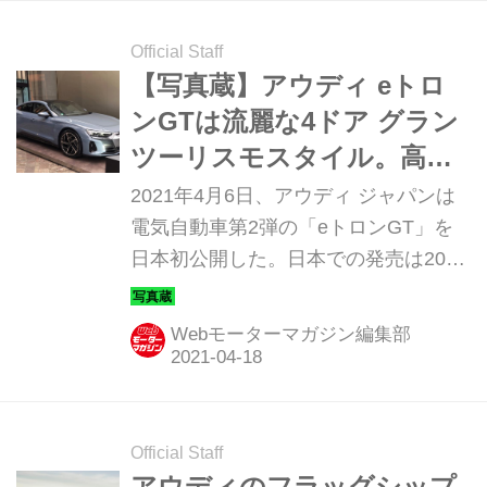
Official Staff
【写真蔵】アウディ eトロ
ンGTは流麗な4ドア グラン
ツーリスモスタイル。高性
能なRS eトロンGTも登場
2021年4月6日、アウディ ジャパンは
電気自動車第2弾の「eトロンGT」を
日本初公開した。日本での発売は2021
年秋の予定だが、まずはそのディテー
ルを写真で紹介しよう。
Webモーターマガジン編集部
Official Staff
アウディのフラッグシップ