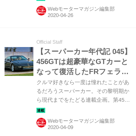
だ。
Webモーターマガジン編集部
Official Staff
【スーパーカー年代記 045】
456GTは超豪華なGTカーと
なって復活したFRフェラー
リだった
クルマ好きなら一度は憧れたことがあ
るだろうスーパーカー。その黎明期か
ら現代までをたどる連載企画。第45回
は「フェラーリ 456GT」だ。
Webモーターマガジン編集部