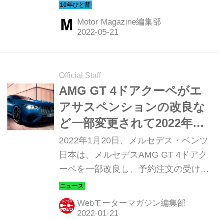
同年9月、ドイツで正式デビューを果
たした。まったく新しいスタイルの5
Motor Magazine編集部
ドアモデルで、投入された最新テクノ
ロジーも見どころ満載。今回は登場間
もなくポルトガル・リスボンで開催さ
れた国際試乗会の模様を振り返ってみ
Official Staff
よう。（以下の試乗記は、Motor
AMG GT 4ドアクーペがエ
Magazine 2009年11月号より）
アサスペンションの改良な
ど一部変更されて2022年モ
デルに
2022年1月20日、メルセデス・ベンツ
日本は、メルセデスAMG GT 4ドアク
ーペを一部改良し、予約注文の受け付
けを開始すると発表した。デリバリー
は2022年2月ごろを予定している。
Webモーターマガジン編集部