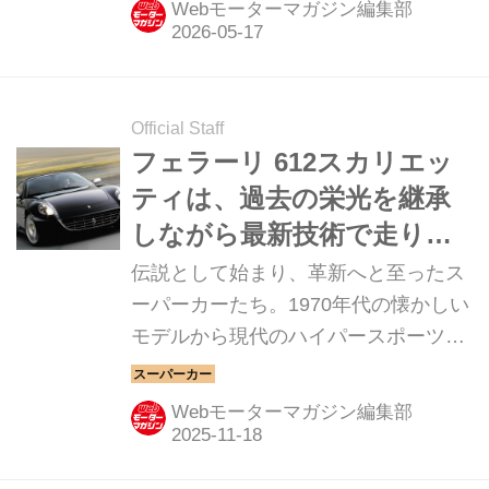
Webモーターマガジン編集部
Official Staff
フェラーリ 612スカリエッ
ティは、過去の栄光を継承
しながら最新技術で走りを
進化させた【スーパーカー
伝説として始まり、革新へと至ったス
クロニクル・完全版／046】
ーパーカーたち。1970年代の懐かしい
モデルから現代のハイパースポーツま
で紹介していこう。今回は、フェラー
リ 612スカリエッティだ。
Webモーターマガジン編集部