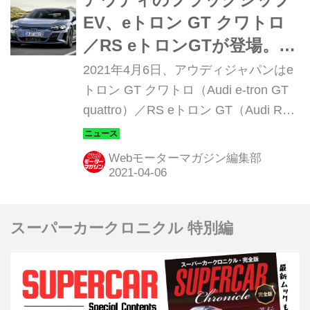
EV、eトロン GT クワトロ
／RS eトロンGTが登場。
2021年秋に販売開始
2021年4月6日、アウディジャパンはe
トロン GT クワトロ（Audi e-tron GT
quattro）／RS eトロン GT（Audi RS
e-tron GT）のオンライン発表会を開催
し、2021年秋に国内市場で販売を開始
Webモーターマガジン編集部
することを明らかにした。車両価格は
eトロン GT クワトロが1399万円、RS
eトロン GTが1799万円（いずれも税
スーパーカークロニクル 特別編
込み）。4月7日（水）から 5月31日
（月）まで東京・青山の「アウディ ハ
ウス of プログレス 東京」に展示され
る。