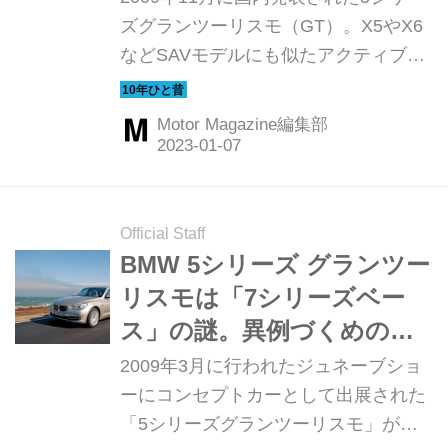
ズグランツーリスモ（GT）。X5やX6
などSAVモデルにも似たアクティブな
一面と、セダンモデルが持つフォーマ
ルな一面を合わせ持つモデルとして注
Motor Magazine編集部
目を集めた。ここでは日本上陸間もな
く行われた試乗テストの模様を振り返
ってみよう。（以下の試乗記は、
Motor Magazine 2010年3月号より）
Official Staff
BMW 5シリーズ グランツー
リスモは「7シリーズベー
ス」の謎。異例づくめの、
背の高い4ドアクーぺ【10年
2009年3月に行われたジュネーブショ
ひと昔の新車】
ーにコンセプトカーとして出展された
「5シリーズグランツーリスモ」が、