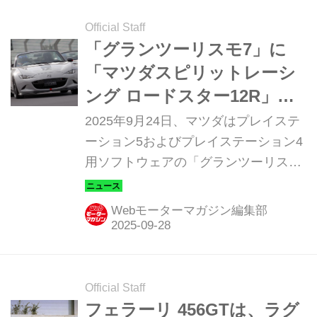
Official Staff
「グランツーリスモ7」に
「マツダスピリットレーシ
ング ロードスター12R」を
早くも収録！？
2025年9月24日、マツダはプレイステ
ーション5およびプレイステーション4
用ソフトウェアの「グランツーリスモ
7」に、マツダスピリットレーシング
ロードスター12Rが収録されることを
Webモーターマガジン編集部
発表した。
Official Staff
フェラーリ 456GTは、ラグ