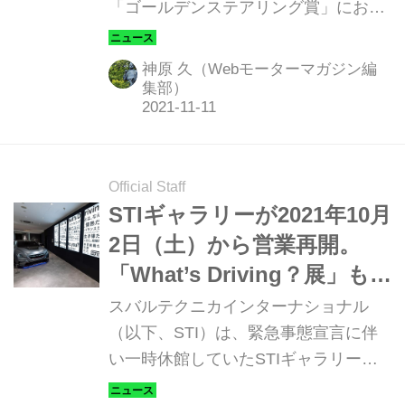
「ゴールデンステアリング賞」におい
て、アウディのフル電動グランツーリ
スモ「eトロン GT」が「2021年で世
神原 久（Webモーターマガジン編
界でもっとも美しいクルマ」に輝い
集部）
た。欧州中のクルマ好きたちの眼差し
はすでに、新しい時代の感性と感動へ
とシフトしているようだ。
Official Staff
STIギャラリーが2021年10月
2日（土）から営業再開。
「What’s Driving？展」も同
時開催
スバルテクニカインターナショナル
（以下、STI）は、緊急事態宣言に伴
い一時休館していたSTIギャラリーの
営業を2021年10月2日（土）より再開