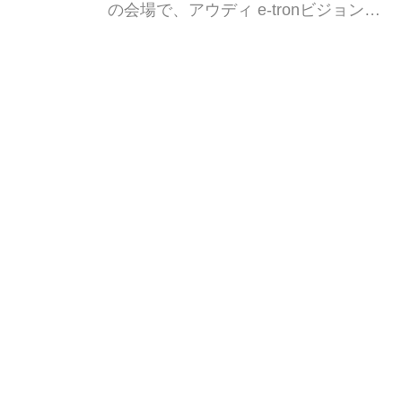
の会場で、アウディ e-tronビジョング
ース】
ランツーリスモがデモランを行い、篠
田麻里子が同乗する。
Webモーターマガジン編集部
人気記事
フェラーリ「デイトナ スパイダー」が
マイアミ・バイスで木っ端みじんにな
った後「テスタロッサ」に化けた理由
石橋 寛
4モーターで1914馬力を発生。リマッ
ク ネヴェーラはクロアチア発のハイパ
ーBEV【スーパーカークロニクル・完
全版／115】
Webモーターマガジン編集部
熱気球イベント「空を見上げて IN 東