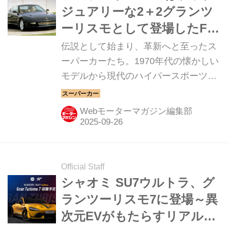
ジュアリーな2＋2グランツ
ーリスモとして登場したFR
モデル【スーパーカークロ
伝説として始まり、革新へと至ったス
ニクル・完全版／031】
ーパーカーたち。1970年代の懐かしい
モデルから現代のハイパースポーツま
で紹介していこう。今回は、フェラー
リ 456GTだ。
Webモーターマガジン編集部
Official Staff
シャオミ SU7ウルトラ、グ
ランツーリスモ7に登場～異
次元EVがもたらすリアルと