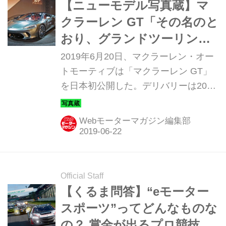
【ニューモデル写真蔵】マ
クラーレン GT「その名のと
おり、グランドツーリング
のための新しいマクラーレ
2019年6月20日、マクラーレン・オー
ン」
トモーティブは「マクラーレン GT」
を日本初公開した。デリバリーは2019
年末からの予定だが、まずはディテー
ルを発表会場の写真で見ていこう。
Webモーターマガジン編集部
Official Staff
【くるま問答】“eモーター
スポーツ”ってどんなものな
の？ 賞金が出るプロ競技と