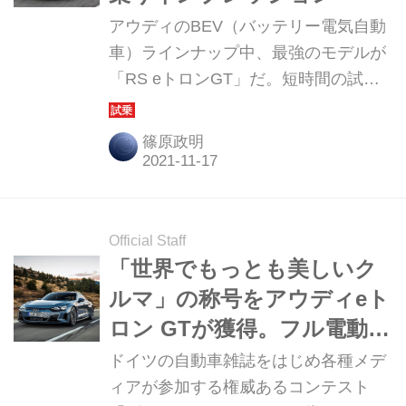
アウディのBEV（バッテリー電気自動
車）ラインナップ中、最強のモデルが
「RS eトロンGT」だ。短時間の試乗
ではパフォーマンスのほんの一端しか
味わうことはできなかったが、まずは
篠原政明
チョイ乗りしたインプレッションをお
届けしよう。
Official Staff
「世界でもっとも美しいク
ルマ」の称号をアウディeト
ロン GTが獲得。フル電動プ
レミアムGTが2年連続で栄
ドイツの自動車雑誌をはじめ各種メデ
冠を戴く
ィアが参加する権威あるコンテスト