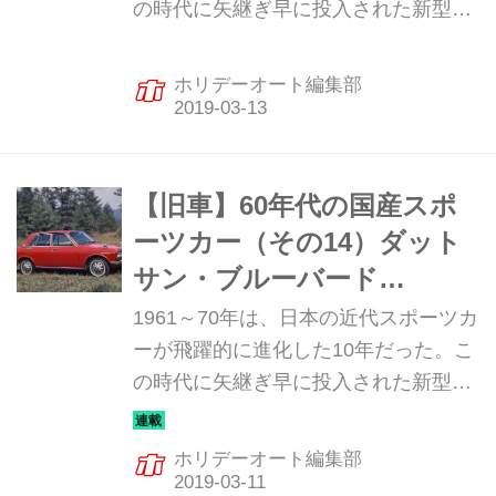
の時代に矢継ぎ早に投入された新型ス
ポーツカーは、まさに日本の自動車技
術の進化の歴史と言っていい。そんな
ホリデーオート編集部
飛躍の10年を彩った珠玉のマシンを振
り返ってみる。今回はイタリアンデザ
インの2台、ダイハツ・コンパーノ ス
パイダーとマツダ・ファミリア クーペ
【旧車】60年代の国産スポ
を紹介しよう。
ーツカー（その14）ダット
サン・ブルーバード
1600SSS
1961～70年は、日本の近代スポーツカ
ーが飛躍的に進化した10年だった。こ
の時代に矢継ぎ早に投入された新型ス
ポーツカーは、まさに日本の自動車技
術の進化の歴史と言っていい。そんな
ホリデーオート編集部
飛躍の10年を彩った珠玉のマシンを振