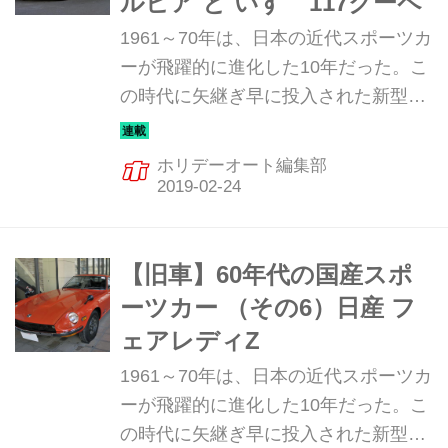
ルビア と いすゞ117クーペ
1961～70年は、日本の近代スポーツカ
ーが飛躍的に進化した10年だった。こ
の時代に矢継ぎ早に投入された新型ス
ポーツカーは、まさに日本の自動車技
術の進化の歴史と言っていい。そんな
ホリデーオート編集部
飛躍の10年を彩った珠玉のマシンを振
り返ってみる。今回は、デザインコン
シャスな2台を紹介しよう。
【旧車】60年代の国産スポ
ーツカー （その6）日産 フ
ェアレディZ
1961～70年は、日本の近代スポーツカ
ーが飛躍的に進化した10年だった。こ
の時代に矢継ぎ早に投入された新型ス