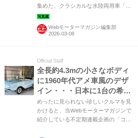
集めた、クラシカルな水陸両用車「ア
ンフィカー 770」。そのディテールを
写真で紹介しよう。
Webモーターマガジン編集部
Official Staff
全長約4.3mの小さなボディ
に1960年代アメ車風のデザ
イン・・・日本に1台の希少
車とは【コレ何？ その15】
めったに見られない珍しいクルマを見
かけると、当Webモーターマガジンで
紹介している不定期連載企画の「コレ
何？」。今回、久しぶりに「コレ
何？」で紹介するクルマは、どうやら