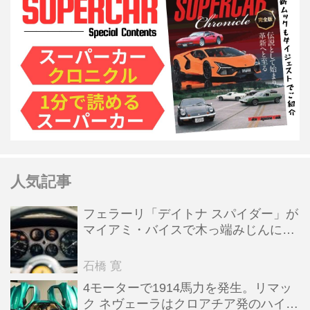
人気記事
フェラーリ「デイトナ スパイダー」が
マイアミ・バイスで木っ端みじんにな
った後「テスタロッサ」に化けた理由
石橋 寛
4モーターで1914馬力を発生。リマッ
ク ネヴェーラはクロアチア発のハイパ