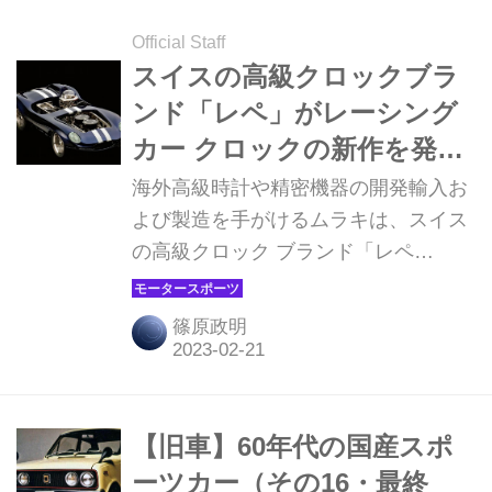
Official Staff
スイスの高級クロックブラ
ンド「レペ」がレーシング
カー クロックの新作を発
売。世界限定99台×5色で、
海外高級時計や精密機器の開発輸入お
価格は税込858万円！
よび製造を手がけるムラキは、スイス
の高級クロック ブランド「レペ
（L'EPEE）」の新作レーシングカー
クロック「タイム ファスト（Time
篠原政明
Fast ）II」の販売を開始する。
【旧車】60年代の国産スポ
ーツカー（その16・最終