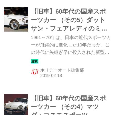
【旧車】60年代の国産スポ
ーツカー （その5）ダット
サン・フェアレディのミ
ニ・ヒストリー
1961～70年は、日本の近代スポーツカ
ーが飛躍的に進化した10年だった。こ
の時代に矢継ぎ早に投入された新型ス
ポーツカーは、まさに日本の自動車技
術の進化の歴史と言っていい。そんな
ホリデーオート編集部
飛躍の10年を彩った珠玉のマシンを振
り返ってみる。5回目は、ダットサ
ン・フェアレディのミニ・ヒストリー
だ。
【旧車】60年代の国産スポ
ーツカー （その4）マツ