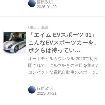
篠原政明
日本ではコレ1台しか棲息していない
らしい・・・。
Official Staff
「エイム EVスポーツ 01」
こんなEVスポーツカーを、
ボクらは待ってい
た！・・・のかもしれない
オートモビルカウンシル 2023で初公
開されて、クルマ好きの注目を集めた
コンパクトな電気自動車のスポーツカ
ー、「エイム（AIM） EVスポーツ
01」。こんな電気自動車が登場するの
篠原政明
を待っていた人は多いのではないだろ
うか。