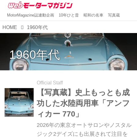
MotorMagazine誌連動企画
10年ひと昔
昭和の名車
写真蔵
HOME
1960年代
1960年代
Official Staff
【写真蔵】史上もっとも成
功した水陸両用車「アンフ
ィカー 770」
2026年の東京オートサロンやノスタル
ジック2デイズにも出展されて注目を