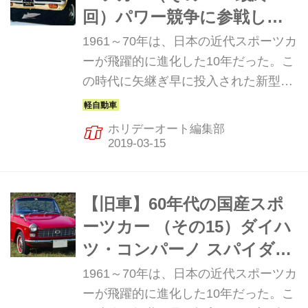
回）パワー競争に参戦した
軽自動車たち
1961～70年は、日本の近代スポーツカ
ーが飛躍的に進化した10年だった。こ
の時代に矢継ぎ早に投入された新型ス
ポーツカーは、まさに日本の自動車技
術の進化の歴史と言っていい。そんな
ホリデーオート編集部
飛躍の10年を彩った珠玉のマシンを振
り返ってみる。最終回は、パワーウオ
ーズを展開した各車の軽自動車を紹介
しよう。
【旧車】60年代の国産スポ
ーツカー （その15）ダイハ
ツ・コンパーノ スパイダー
と マツダ・ファミリア クー
1961～70年は、日本の近代スポーツカ
ペ
ーが飛躍的に進化した10年だった。こ