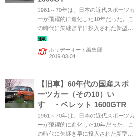
1961～70年は、日本の近代スポーツカ
ーが飛躍的に進化した10年だった。こ
の時代に矢継ぎ早に投入された新型ス
ポーツカーは、まさに日本の自動車技
術の進化の歴史と言っていい。そんな
ホリデーオート編集部
飛躍の10年を彩った珠玉のマシンを振
り返ってみる。今回は、3代目コロナ
をベースに誕生したトヨタ 1600GT
だ。
【旧車】60年代の国産スポ
ーツカー（その10）い
すゞ・ベレット 1600GTR
1961～70年は、日本の近代スポーツカ
ーが飛躍的に進化した10年だった。こ
の時代に矢継ぎ早に投入された新型ス