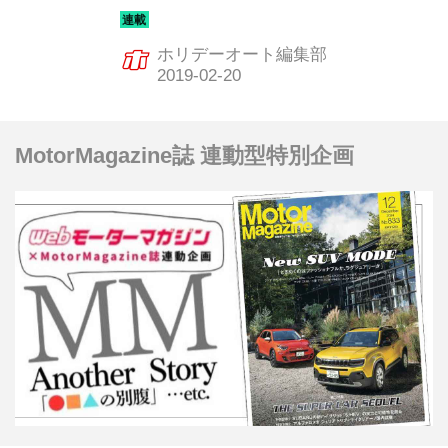
ポーツカーは、まさに日本の自動車技
術の進化の歴史と言っていい。そんな
ホリデーオート編集部
飛躍の10年を彩った珠玉のマシンを振
り返ってみる。6回目は、日産 フェア
レディZだ。
MotorMagazine誌 連動型特別企画