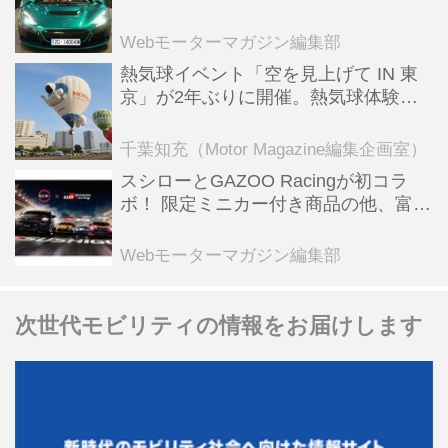
ーBEV【スーパーカークロニクル・完
全版／115】
Webモーターマガジン編集部
熱気球イベント「空を見上げて IN 東
京」が2年ぶりに開催。熱気球体験搭
乗会や模型飛行機づくり教室などのコ
ンテンツも
千葉知充（Motor Magazine編集企画室）
スシローとGAZOO Racingが初コラ
ボ！ 限定ミニカー付き商品の他、富士
スピードウェイのイベント体験があた
る抽選企画などを展開
Webモーターマガジン編集部
次世代モビリティの情報をお届けします