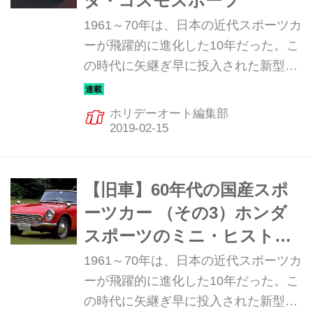
ダ・コスモスポーツ
1961～70年は、日本の近代スポーツカ
ーが飛躍的に進化した10年だった。こ
の時代に矢継ぎ早に投入された新型ス
ポーツカーは、まさに日本の自動車技
術の進化の歴史と言っていい。そんな
ホリデーオート編集部
飛躍の10年を彩った珠玉のマシンを振
り返ってみる。4回目は、マツダ・コ
スモスポーツだ。
【旧車】60年代の国産スポ
ーツカー （その3）ホンダ
スポーツのミニ・ヒストリ
ー
1961～70年は、日本の近代スポーツカ
ーが飛躍的に進化した10年だった。こ
の時代に矢継ぎ早に投入された新型ス