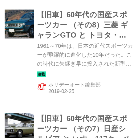
を生み出した、スカイライン 2000GTｰ
Bを紹介しよう。
【旧車】60年代の国産スポ
ーツカー （その8）三菱 ギ
ャランGTO と トヨタ・セ
リカ
1961～70年は、日本の近代スポーツカ
ーが飛躍的に進化した10年だった。こ
の時代に矢継ぎ早に投入された新型ス
ポーツカーは、まさに日本の自動車技
術の進化の歴史と言っていい。そんな
ホリデーオート編集部
飛躍の10年を彩った珠玉のマシンを振
り返ってみる。今回は、日本のスペシ
ャリティカーの元祖ともいえる2台を
紹介しよう。
【旧車】60年代の国産スポ
ーツカー （その7）日産シ