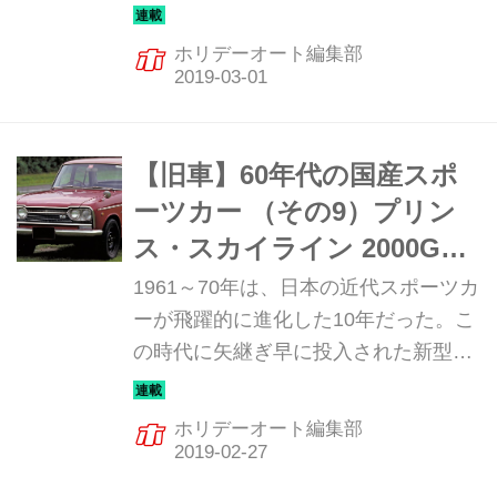
ポーツカーは、まさに日本の自動車技
術の進化の歴史と言っていい。そんな
ホリデーオート編集部
飛躍の10年を彩った珠玉のマシンを振
り返ってみる。今回は、スカイライン
より先にGTを名のったベレットのトッ
プモデル、GTRだ。
【旧車】60年代の国産スポ
ーツカー （その9）プリン
ス・スカイライン 2000GTｰ
B
1961～70年は、日本の近代スポーツカ
ーが飛躍的に進化した10年だった。こ
の時代に矢継ぎ早に投入された新型ス
ポーツカーは、まさに日本の自動車技
術の進化の歴史と言っていい。そんな
ホリデーオート編集部
飛躍の10年を彩った珠玉のマシンを振
り返ってみる。今回は「スカG神話」