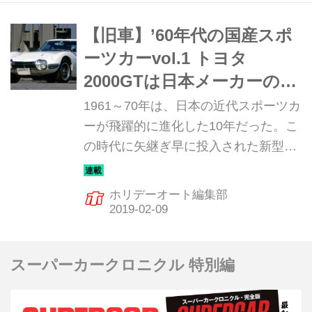
ーツ800だ。
【旧車】’60年代の国産スポ
ーツカーvol.1 トヨタ
2000GTは日本メーカーの実
力を世界に知らしめた
1961～70年は、日本の近代スポーツカ
ーが飛躍的に進化した10年だった。こ
の時代に矢継ぎ早に投入された新型ス
ポーツカーは、まさに日本の自動車技
術の進化の歴史と言っていい。そんな
ホリデーオート編集部
飛躍の10年を彩った珠玉のマシンを振
り返ってみる。まず最初はトヨタ
2000GTだ。
スーパーカークロニクル 特別編