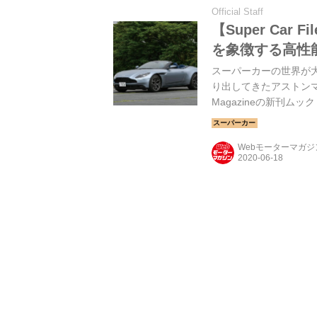
Official Staff
【Super Car
を象徴する高性
スーパーカーの世界が大
り出してきたアストンマ
Magazineの新刊ム
から、いま注目の“超俊
ーティン DB11」だ。
Webモーターマガ