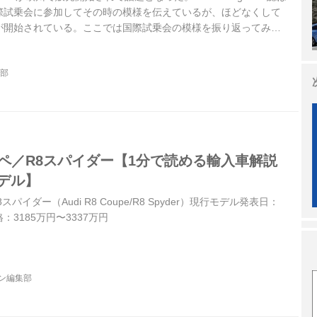
際試乗会に参加してその時の模様を伝えているが、ほどなくして
が開始されている。ここでは国際試乗会の模様を振り返ってみよ
or Magazine 2010年7月号より）
集部
ーペ／R8スパイダー【1分で読める輸入車解説
モデル】
パイダー（Audi R8 Coupe/R8 Spyder）現行モデル発表日：
格：3185万円〜3337万円
ジン編集部