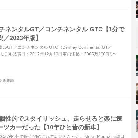
チネンタルGT／コンチネンタル GTC【1分で
／2023年版】
T／コンチネンタル GTC（Bentley Continental GT／
C）現行モデル発表日：2017年12月19日車両価格：3005万2000円〜
ジン編集部
Zは個性的でスタイリッシュ、走らせると楽に速
ーツカーだった【10年ひと昔の新車】
RCZが欧州で販売開始されて話題となった。Motor Magazine誌は