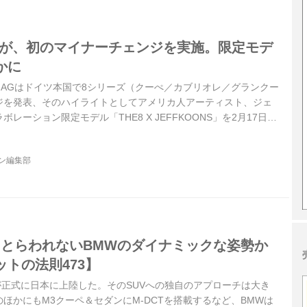
ーズが、初のマイナーチェンジを実施。限定モデ
かに
MW AGはドイツ本国で8シリーズ（クーぺ／カブリオレ／グランクー
ジを発表、そのハイライトとしてアメリカ人アーティスト、ジェ
レーション限定モデル「THE8 X JEFFKOONS」を2月17日に
明らかになった。なお、8シリーズのマイナーチェンジにあわせ
ーぺ／カブリオレ／グランクーペ）の改良も発表されている。
ジン編集部
にとらわれないBMWのダイナミックな姿勢か
トの法則473】
X6が正式に日本に上陸した。そのSUVへの独自のアプローチは大き
ほかにもM3クーペ＆セダンにM-DCTを搭載するなど、BMWは