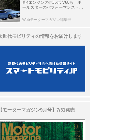
直4エンジンのボルボ V60も、ポ
ールスターのパフォーマンス・パ
ッケージでパワーアップ【10年ひ
と昔の新車】
Webモーターマガジン編集部
次世代モビリティの情報をお届けします
【モーターマガジン9月号】7/31発売