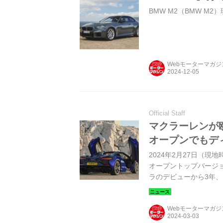
BMW M2（BMW M2
Webモーターマガ
Official Staff
マクラーレンが
オープンでもデ
2024年2月27日（
オープントップバージ
ラのデビューから3年、
にも改良が加えられた
は開始されており、デリ
Webモーターマガ
価格など詳細は発表さ