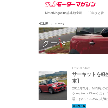
MotorMagazine誌連動企画
10年ひと昔
HOME
クーぺ
クーぺ
Official Staff
サーキットを軽快
車】
2011年9月、MINI
クーパー・ワークス）も
場においてJCWの人
を誇っていた。では、