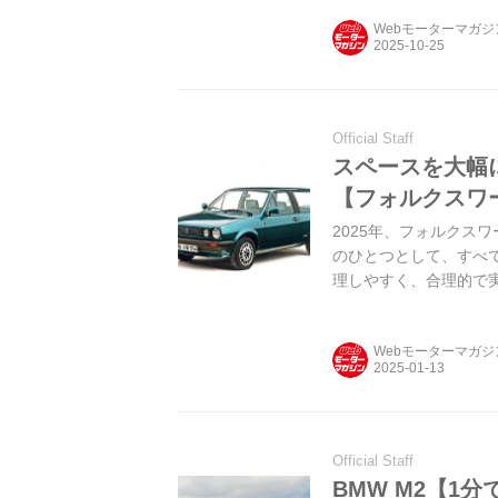
いたのか、今回は201
Webモーターマガ
模様を振り返ってみよう。（
Official Staff
スペースを大幅
【フォルクスワー
2025年、フォルクス
のひとつとして、すべ
理しやすく、合理的で実
年にわたって進化を遂
どのように進化してき
Webモーターマガ
ポロを紹介しよう。
Official Staff
BMW M2【1