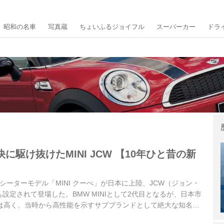
昭和の名車
写真蔵
ちょいふるジョイフル
スーパーカー
ドラ
に駆け抜けたMINI JCW 【10年ひと昔の新
初の2シーターモデル「MINI クーぺ」が日本に上陸、JCW（ジョン・
設定されて登場した。BMW MINIとして2代目となるが、日本市
気は高く、当時から高性能を示すサブブランドとして絶大な知名度
モータースポーツシーンから生まれたJCWはどんな実力を持って