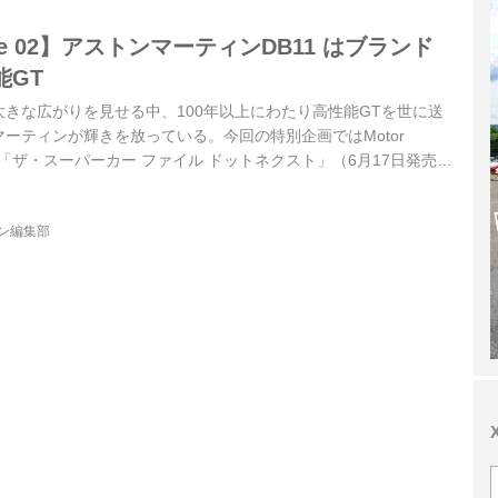
 File 02】アストンマーティンDB11 はブランド
能GT
きな広がりを見せる中、100年以上にわたり高性能GTを世に送
ーティンが輝きを放っている。今回の特別企画ではMotor
ック「ザ・スーパーカー ファイル ドットネクスト」（6月17日発売）
足＆超高級車”を順次紹介しているが、その第2回は「アストンマ
ジン編集部