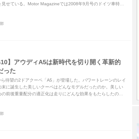
ている。Motor Magazineでは2008年9月号のドイツ車特集
国内試乗をとおして、BMWの最新動向を追っている。今回はその模
下の試乗記は、Motor Magazine 2008年9月号より）
集部
10】アウディA5は新時代を切り開く革新的
だった
ィから待望の2ドアクーペ「A5」が登場した。パワートレーンのレイ
の末に誕生した美しいクーペはどんなモデルだったのか。美しい
めの前後重量配分の適正化は走りにどんな効果をもたらしたの
早々に行った試乗の模様を振り返ってみよう。（以下の試乗記
 2008年4月号より）
集部