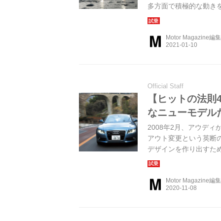
多方面で積極的な動きを見せ
の中で、BMW X6の
様を振り返ってみよう。（以
Motor Magazine編
Official Staff
【ヒットの法則4
なニューモデル
2008年2月、アウデ
アウト変更という英断
デザインを作り出すた
か。ここでは日本上陸
は、Motor Magazine
Motor Magazine編