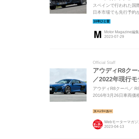
スペインで行われた国
日本市場でも先行予約
う。（以下の試乗記は、Mot
Motor Magazine編
Official Staff
アウディR8ク
／2022年現行
アウディR8クーペ／ R8ス
2016年3月26日車両価
Webモーターマガ