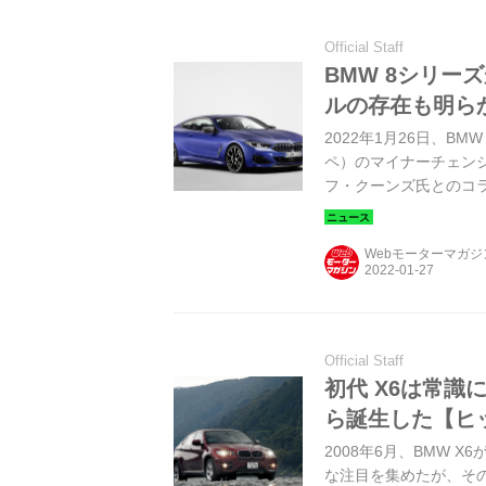
Official Staff
BMW 8シリ
ルの存在も明ら
2022年1月26日、B
ペ）のマイナーチェン
フ・クーンズ氏とのコラボ
世界初公開することも
て、M8シリーズ（ク
Webモーターマガ
Official Staff
初代 X6は常識
ら誕生した【ヒッ
2008年6月、BMW 
な注目を集めたが、その