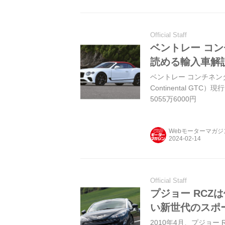
Official Staff
ベントレー コン
読める輸入車解説
ベントレー コンチネンタルG
Continental GT
5055万6000円
Webモーターマガ
Official Staff
プジョー RC
い新世代のスポ
2010年4月、プジョー 