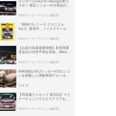
スシローとGAZOO Racingが初コ
ラボ！ 限定ミニカー付き商品の
他、富士スピードウェイのイベン
ト体験があたる抽選企画などを展
Webモーターマガジン編集部
開
「BMW 3シリーズ クロニクル
Vol.3」販売中。ノイエクラッセか
ら3シリーズへ、誕生50周年記念
ムック
Webモーターマガジン編集部
【お盆の高速道路情報】各管理運
営会社が渋滞予測を発表。40km以
上の渋滞を予測されている道が複
数ある
Webモーターマガジン編集部
AMG独自の6.2リッターV10エンジ
ンを搭載した実験車両!? ひっそり
生き残っていた「CLK DTM AMG
P900 プロトタイプ」とは
石橋 寛
【写真蔵ランキング 第10位】マイ
ナーチェンジでエクステリアを刷
新、使い勝手も向上した「日産 サ
クラ」
Webモーターマガジン編集部