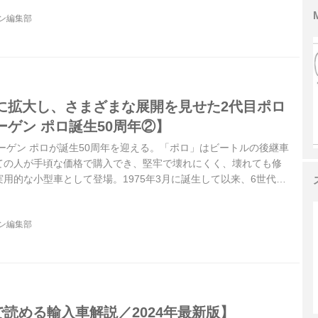
1年9月に富士スピードウェイで開催されたスペシャルイベントの
ジン編集部
以下の試乗記は、Motor Magazine 2011年12月号より）
に拡大し、さまざまな展開を見せた2代目ポロ
ゲン ポロ誕生50周年②】
ワーゲン ポロが誕生50周年を迎える。「ポロ」はビートルの後継車
ての人が手頃な価格で購入でき、堅牢で壊れにくく、壊れても修
用的な小型車として登場。1975年3月に誕生して以来、6世代50
げながら、世界中で多くの人々に愛されてきた。この「ポロ」は
たのか。ここではそのヒストリーを辿ってみたい。第2回は2代目
ジン編集部
分で読める輸入車解説／2024年最新版】