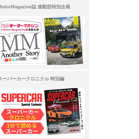
MotorMagazine誌 連動型特別企画
スーパーカークロニクル 特別編