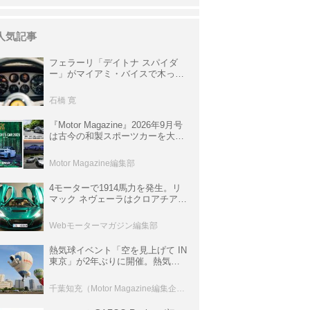
人気記事
フェラーリ「デイトナ スパイダ
ー」がマイアミ・バイスで木っ端
みじんになった後「テスタロッ
サ」に化けた理由
石橋 寛
『Motor Magazine』2026年9月号
は古今の和製スポーツカーを大特
集。欧州スポーツ＆スーパーカー
情報も満載
Motor Magazine編集部
4モーターで1914馬力を発生。リ
マック ネヴェーラはクロアチア発
のハイパーBEV【スーパーカーク
ロニクル・完全版／115】
Webモーターマガジン編集部
熱気球イベント「空を見上げて IN
東京」が2年ぶりに開催。熱気球
体験搭乗会や模型飛行機づくり教
室などのコンテンツも
千葉知充（Motor Magazine編集企画室）